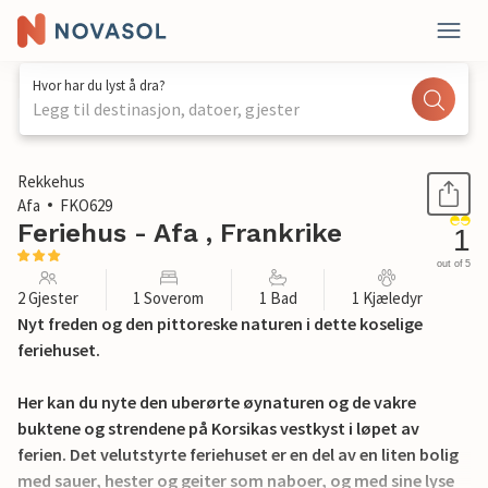
Hvor har du lyst å dra?
Legg til destinasjon, datoer, gjester
1 / 21
Rekkehus
Afa
FKO629
Feriehus - Afa , Frankrike
1
out of 5
2 Gjester
1 Soverom
1 Bad
1 Kjæledyr
Nyt freden og den pittoreske naturen i dette koselige
feriehuset.
Her kan du nyte den uberørte øynaturen og de vakre
buktene og strendene på Korsikas vestkyst i løpet av
ferien. Det velutstyrte feriehuset er en del av en liten bolig
med sauer, hester og geiter som naboer, og med sine lyse