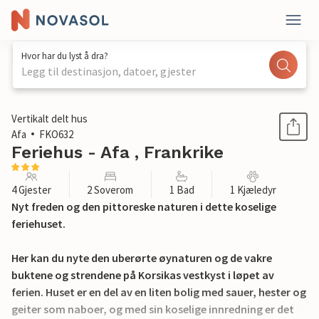
Hvor har du lyst å dra?
Legg til destinasjon, datoer, gjester
1 / 16
Vertikalt delt hus
Afa
FKO632
Feriehus - Afa , Frankrike
4 Gjester
2 Soverom
1 Bad
1 Kjæledyr
Nyt freden og den pittoreske naturen i dette koselige
feriehuset.
Her kan du nyte den uberørte øynaturen og de vakre
buktene og strendene på Korsikas vestkyst i løpet av
ferien. Huset er en del av en liten bolig med sauer, hester og
geiter som naboer, og med sin koselige innredning er det