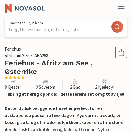
Hvor har du lyst å dra?
Legg til destinasjon, datoer, gjester
1 / 38
Feriehus
Afritz am See
AKA268
Feriehus - Afritz am See ,
Østerrike
8 Gjester
3 Soverom
2 Bad
2 Kjæledyr
Tilbring et herlig opphold i dette feriehuset omgitt av fjell.
Dette idyllisk beliggende huset er perfekt for en
avslappende pause fra hverdagen. Mye varmt treverk, en
koselig sofa og et moderne kjøkken skaper en atmosfære
der du raskt kan koble av og lade batteriene. Nyt en