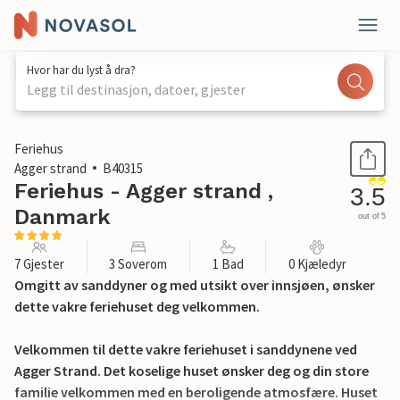
Hvor har du lyst å dra?
Legg til destinasjon, datoer, gjester
1 / 25
Feriehus
Agger strand
B40315
Feriehus - Agger strand ,
3.5
Danmark
out of 5
7 Gjester
3 Soverom
1 Bad
0 Kjæledyr
Omgitt av sanddyner og med utsikt over innsjøen, ønsker
dette vakre feriehuset deg velkommen.
Velkommen til dette vakre feriehuset i sanddynene ved
Agger Strand. Det koselige huset ønsker deg og din store
familie velkommen med en beroligende atmosfære. Huset