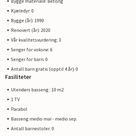
Bygge materiale: Betong
Albarella har en havn med rundt 450 båtplasser for båter
fra 6 til 25 meter, utstyrt med strøm, vanntilkobling og
Kjæledyr: 0
brannslukningssystem. Mange av tjenestene er gratis, og
Bygge (år): 1990
andre er tilgjengelige til en lavere pris med det oppladbare
Renovert (år): 2020
kortet (kan hentes ved ankomst). Bildene av interiøret er
kun eksempler.
Vår kvalitetsvurdering: 3
Senger for voksne: 6
Merk: Bobiler, campingvogner og motorsykler er ikke tillatt
Senger for barn: 0
på øya. De kan parkeres på parkeringsplassene ved
inngangen.
Antall barn gratis (opptil 4 år): 0
Fasiliteter
Utendørs basseng : 10 m2
1 TV
Parabol
Basseng medio mai - medio sep.
Antall barnestoler: 0