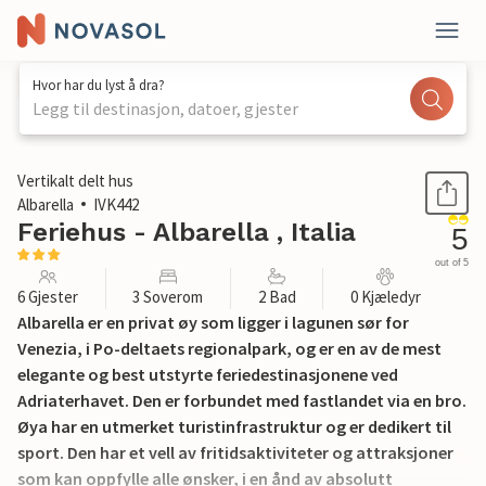
Hvor har du lyst å dra?
Legg til destinasjon, datoer, gjester
1 / 64
Vertikalt delt hus
Albarella
IVK442
Feriehus - Albarella , Italia
5
out of 5
6 Gjester
3 Soverom
2 Bad
0 Kjæledyr
Albarella er en privat øy som ligger i lagunen sør for
Venezia, i Po-deltaets regionalpark, og er en av de mest
elegante og best utstyrte feriedestinasjonene ved
Adriaterhavet. Den er forbundet med fastlandet via en bro.
Øya har en utmerket turistinfrastruktur og er dedikert til
sport. Den har et vell av fritidsaktiviteter og attraksjoner
som kan oppfylle alle ønsker, i en ånd av absolutt