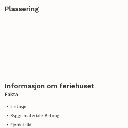
restauranten? Det finnes også flere butikker og
Plassering
shoppingmuligheter i landsbyen, bare 300 meter fra
leiligheten. Oppdag det regionale kjøkkenet og gled deg til
nye gastronomiske opplevelser, eller du kan lage mat selv.
På terrassen har du en fantastisk utsikt over havet og kan
virkelig nyte livet. Her kan du nyte et koselig måltid og et
glass vin i solnedgangen eller glede deg til neste dag.
Denne leiligheten er det ideelle stedet for en flott ferie med
minner for livet.
Informasjon om feriehuset
Fakta
2. etasje
Bygge materiale: Betong
Fjordutsikt