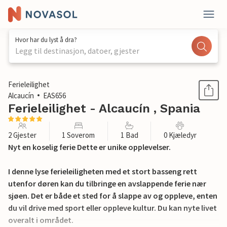
Hvor har du lyst å dra?
Legg til destinasjon, datoer, gjester
1 / 24
Ferieleilighet
Alcaucín
EAS656
Ferieleilighet - Alcaucín , Spania
2 Gjester
1 Soverom
1 Bad
0 Kjæledyr
Nyt en koselig ferie Dette er unike opplevelser.
I denne lyse ferieleiligheten med et stort basseng rett
utenfor døren kan du tilbringe en avslappende ferie nær
sjøen. Det er både et sted for å slappe av og oppleve, enten
du vil drive med sport eller oppleve kultur. Du kan nyte livet
overalt i området.