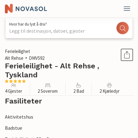
Hvor har du lyst å dra?
Legg til destinasjon, datoer, gjester
1 / 1
Ferieleilighet
Alt Rehse
DMV592
Ferieleilighet - Alt Rehse ,
Tyskland
4 Gjester
2 Soverom
2 Bad
2 Kjæledyr
Fasiliteter
Aktivitetshus
Badstue