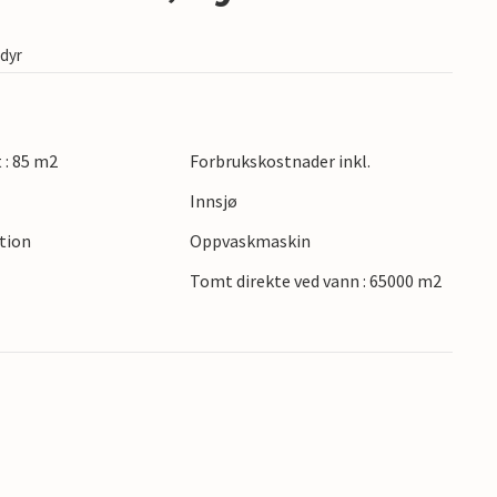
edyr
t : 85 m2
Forbrukskostnader inkl.
Innsjø
ction
Oppvaskmaskin
Tomt direkte ved vann : 65000 m2