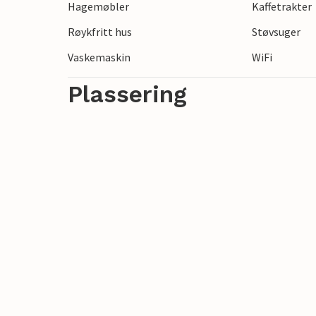
Hagemøbler
Kaffetrakter
med bil, mens det er 40 km til det berømt
Røykfritt hus
Støvsuger
betaling er det mulig å åpne bassenget ogs
Vaskemaskin
WiFi
Plassering