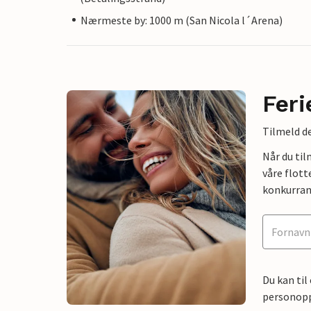
Nærmeste by: 1000 m (San Nicola l´Arena)
Feri
Tilmeld de
Når du ti
våre flott
konkurran
Du kan til
personoppl