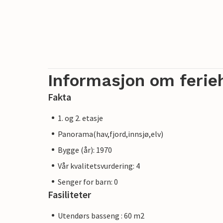
Informasjon om ferie
Fakta
1. og 2. etasje
Panorama(hav,fjord,innsjø,elv)
Bygge (år): 1970
Vår kvalitetsvurdering: 4
Senger for barn: 0
Fasiliteter
Utendørs basseng : 60 m2