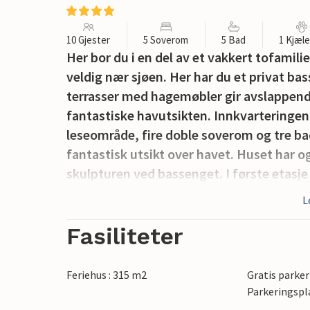
10 Gjester
5 Soverom
5 Bad
1 Kjæl
Her bor du i en del av et vakkert tofamil
veldig nær sjøen. Her har du et privat ba
terrasser med hagemøbler gir avslappen
fantastiske havutsikten. Innkvarteringen h
leseområde, fire doble soverom og tre ba
fantastisk utsikt over havet. Huset har 
skulpturen ved bassenget. I første etasje
som fører til en utstyrt terrasse hvor du
L
havet. Denne terrassen er også egnet som
"Arco Azzurro" (Blue Arch). Fiskerlandsb
Fasiliteter
kysten ligger 1 km unna. Ikke gå glipp av A
Madonna della Milicia. Restene av de nor
Feriehus : 315 m2
Gratis parker
også i området; det arkeologiske området
Parkeringspl
Palermo, med sine arabisk-normanniske k