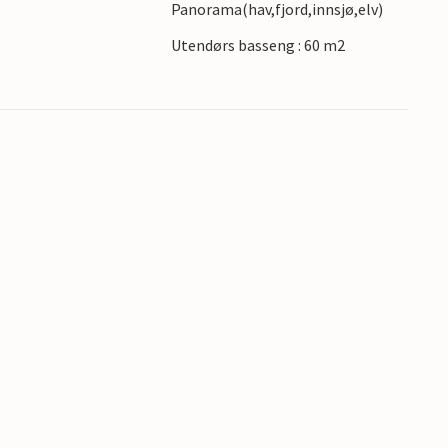
Panorama(hav,fjord,innsjø,elv)
e feriestedet Cefalù. På forespørsel og mot
Utendørs basseng : 60 m2
å i april.