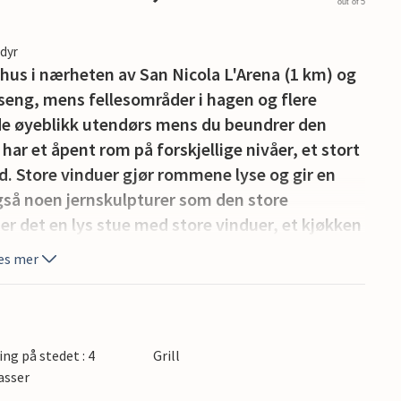
out of 5
edyr
iehus i nærheten av San Nicola L'Arena (1 km) og
sseng, mens fellesområder i hagen og flere
de øyeblikk utendørs mens du beundrer den
ar et åpent rom på forskjellige nivåer, et stort
d. Store vinduer gjør rommene lyse og gir en
også noen jernskulpturer som den store
 er det en lys stue med store vinduer, et kjøkken
 kan nyte måltidene dine ute med utsikt over
es mer
 solterrasse. I nærheten ligger den berømte
yen San Nicola L'Arena med sitt slott som vokter
ltavilla Milicia med sin kirke dedikert til
mannisk-arabiske klostrene i Chisazza ligger
ing på stedet : 4
Grill
 Solunto ligger 8 km unna. Den vakre byen
asser
irker og museer, ligger bare 20 minutter unna