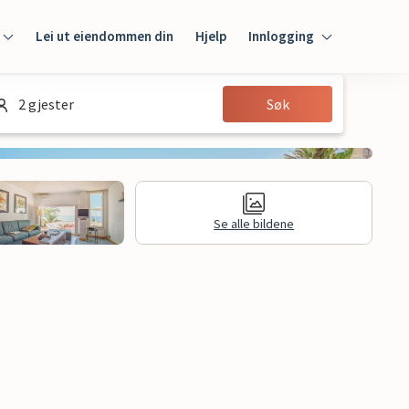
Lei ut eiendommen din
Hjelp
Innlogging
Innlogging
2 gjester
Søk
Gjest
Huseier
Se alle bildene