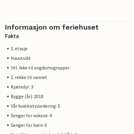
Vær oppmerksom på at OstseeResort Olpenitz fortsatt er
under bygging på grunn av stor etterspørsel. Likevel holder
hotellet allerede 5-stjerners standard og tilbyr deg et
førsteklasses opphold. Eventuelle byggearbeider på
Informasjon om feriehuset
feriestedet vil ikke påvirke din ferieopplevelse, og det er
Fakta
derfor ikke mulig å få ekstra rabatter.
1. etasje
Havutsikt
Utl. ikke til ungdomsgrupper
1. rekke til vannet
Kjæledyr: 3
Bygge (år): 2018
Vår kvalitetsvurdering: 5
Senger for voksne: 4
Senger for barn: 0