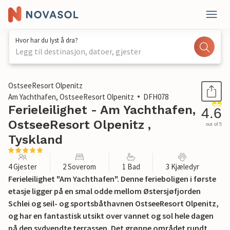
Hvor har du lyst å dra?
Legg til destinasjon, datoer, gjester
1 / 39
OstseeResort Olpenitz
Am Yachthafen, OstseeResort Olpenitz
DFH078
Ferieleilighet - Am Yachthafen,
4.6
OstseeResort Olpenitz ,
out of 5
Tyskland
4 Gjester
2 Soverom
1 Bad
3 Kjæledyr
Ferieleilighet "Am Yachthafen". Denne ferieboligen i første
etasje ligger på en smal odde mellom Østersjøfjorden
Schlei og seil- og sportsbåthavnen OstseeResort Olpenitz,
og har en fantastisk utsikt over vannet og sol hele dagen
på den sydvendte terrassen. Det grønne området rundt