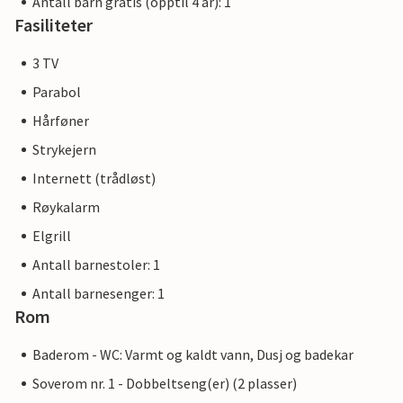
Antall barn gratis (opptil 4 år): 1
Fasiliteter
3 TV
Parabol
Hårføner
Strykejern
Internett (trådløst)
Røykalarm
Elgrill
Antall barnestoler: 1
Antall barnesenger: 1
Rom
Baderom - WC: Varmt og kaldt vann, Dusj og badekar
Soverom nr. 1 - Dobbeltseng(er) (2 plasser)