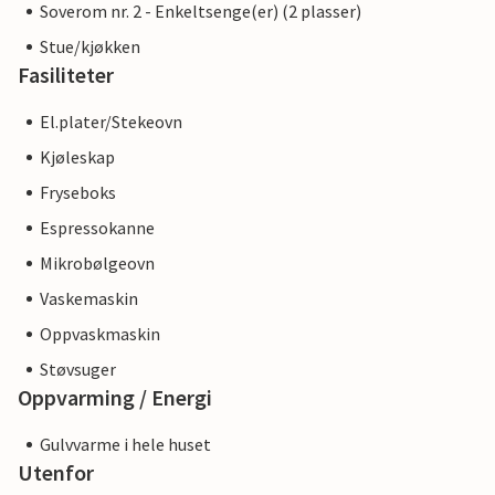
Soverom nr. 2 - Enkeltsenge(er) (2 plasser)
Stue/kjøkken
Fasiliteter
El.plater/Stekeovn
Kjøleskap
Fryseboks
Espressokanne
Mikrobølgeovn
Vaskemaskin
Oppvaskmaskin
Støvsuger
Oppvarming / Energi
Gulvvarme i hele huset
Utenfor