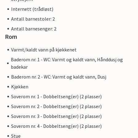
byene tilbyr også mange serverings- og
Internett (trådløst)
shoppingmuligheter om vinteren. Når det gjelder strender,
Antall barnestoler: 2
kan du prøve en ny hver dag - i denne delen av Mallorca
finner du alltid nye strandflekker hvor du kan lytte til
Antall barnesenger: 2
bølgebruset langt borte fra de støyende folkemengdene.
Rom
Den koselig innredede Villa Angela ligger på en idyllisk tomt
ca. 2,5 km vest for Capdepera. Her kan du oppleve en
Varmt/kaldt vann på kjøkkenet
avslappende stund borte fra kjas og mas. Samtidig er du
Baderom nr. 1 - WC: Varmt og kaldt vann, Hånddusj og
bare et steinkast unna alt denne delen av øya har å by på,
badekar
ikke minst flere vakre strender. Om kvelden kan du besøke
Baderom nr. 2 - WC: Varmt og kaldt vann, Dusj
havnebyen Cala Ratjada (ca. 6 km), som byr på en
innbydende strandpromenade, flotte barer og
Kjøkken
restauranter samt shoppingmuligheter.
Soverom nr. 1 - Dobbeltseng(er) (2 plasser)
Soverom nr. 2 - Dobbeltseng(er) (2 plasser)
Soverom nr. 3 - Dobbeltseng(er) (2 plasser)
Merk: Denne eiendommen administreres av en privat eier,
Soverom nr. 4 - Dobbeltseng(er) (2 plasser)
ikke av et selskap eller en næringsdrivende. Dette betyr at
Stue
EUs forbrukerlovgivning kanskje ikke gjelder. Du kan