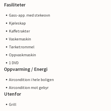
Fasiliteter
imidlertid være trygg på at vi vil gi deg den samme
kundeservicen, og oppholdet ditt vil ikke være annerledes
Gass-app. med stekeovn
enn om du hadde bestilt overnatting hos en profesjonell
Kjøleskap
eier.
Kaffetrakter
Vaskemaskin
Tørketrommel
Oppvaskmaskin
1 DVD
Oppvarming / Energi
Aircondition i hele boligen
Aircondition mot gebyr
Utenfor
Grill