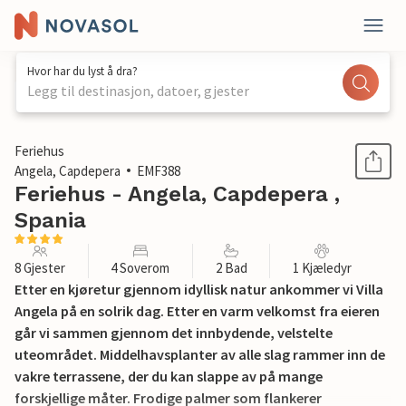
Hvor har du lyst å dra?
Legg til destinasjon, datoer, gjester
1 / 52
Feriehus
Angela, Capdepera
EMF388
Feriehus - Angela, Capdepera ,
Spania
8 Gjester
4 Soverom
2 Bad
1 Kjæledyr
Etter en kjøretur gjennom idyllisk natur ankommer vi Villa
Angela på en solrik dag. Etter en varm velkomst fra eieren
går vi sammen gjennom det innbydende, velstelte
uteområdet. Middelhavsplanter av alle slag rammer inn de
vakre terrassene, der du kan slappe av på mange
forskjellige måter. Frodige palmer som flankerer