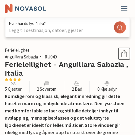
Hvor har du lyst å dra?
Legg til destinasjon, datoer, gjester
1 / 25
Ferieleilighet
Anguillara Sabazia
IRU049
Ferieleilighet - Anguillara Sabazia ,
Italia
5 Gjester
2 Soverom
2 Bad
0 Kjæledyr
Romslige rom og klassisk, elegant innredning gir dette
huset en varm og innbydende atmosfære. Den lyse stuen
med komfortable sofaer og stilfulle detaljer innbyr til
avslapping, mens spiseplassen og det velutstyrte
kjøkkenet er ideelt for felles måltider. Store vinduer gir
rikelig med lys og åpner opp for utsikt over de grønne