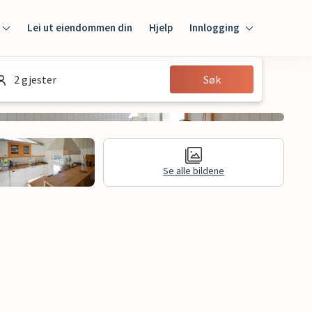
Lei ut eiendommen din
Hjelp
Innlogging
Innlogging
2 gjester
Søk
Gjest
Huseier
Se alle bildene