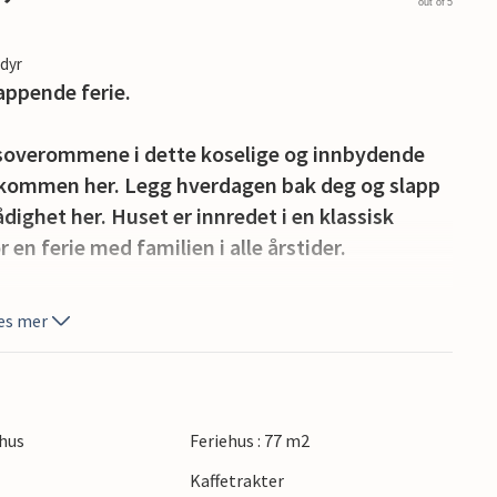
out of 5
edyr
appende ferie.
3 soverommene i dette koselige og innbydende
velkommen her. Legg hverdagen bak deg og slapp
ådighet her. Huset er innredet i en klassisk
en ferie med familien i alle årstider.
 tiltalende. På den åpne terrassen mot sør og
es mer
rvest kan du tilbringe herlige timer utendørs,
ore skogstomten er det solsenger klare for deg.
tegatøya, du velger selv om du foretrekker å gå
hus
Feriehus : 77 m2
 fiskeplasser ligger bare 1 km fra feriehuset.
Kaffetrakter