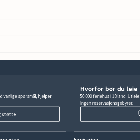
Hvorfor bør du leie
d vanlige spørsmål, hjelper
50 000 feriehus i 18 land. Utle
Ingen reservasjonsgebyrer.
g støtte
ormasjon
Inspirasjon