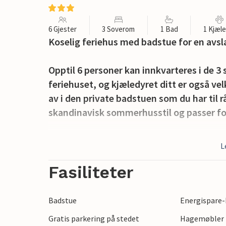
6 Gjester
3 Soverom
1 Bad
1 Kjæl
Koselig feriehus med badstue for en avsl
Opptil 6 personer kan innkvarteres i de 
feriehuset, og kjæledyret ditt er også 
av i den private badstuen som du har til r
skandinavisk sommerhusstil og passer for 
Uteområdene til feriehuset er også veldig
L
den overbygde terrassen mot sørøst og sø
og for perfekt solglede på den 2000 m² st
Fasiliteter
Det er fantastisk natur å oppdage på Kat
Badstue
Energispare-
til fots eller på to hjul. Stranden og gode
Gratis parkering på stedet
Hagemøbler