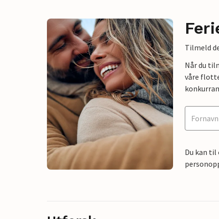
Feri
Tilmeld de
Når du ti
våre flott
konkurran
Du kan til
personoppl