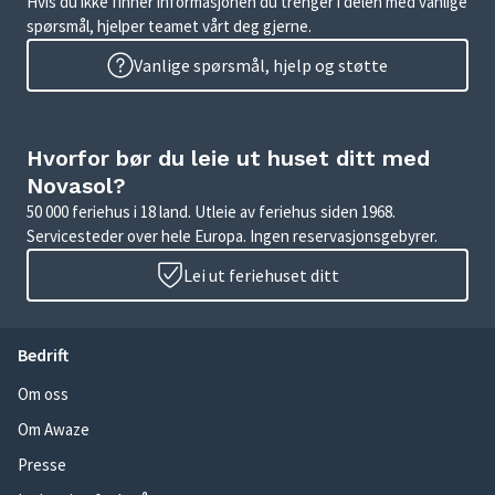
Hvis du ikke finner informasjonen du trenger i delen med vanlige
spørsmål, hjelper teamet vårt deg gjerne.
Vanlige spørsmål, hjelp og støtte
Hvorfor bør du leie ut huset ditt med
Novasol?
50 000 feriehus i 18 land. Utleie av feriehus siden 1968.
Servicesteder over hele Europa. Ingen reservasjonsgebyrer.
Lei ut feriehuset ditt
Bedrift
Om oss
Om Awaze
Presse