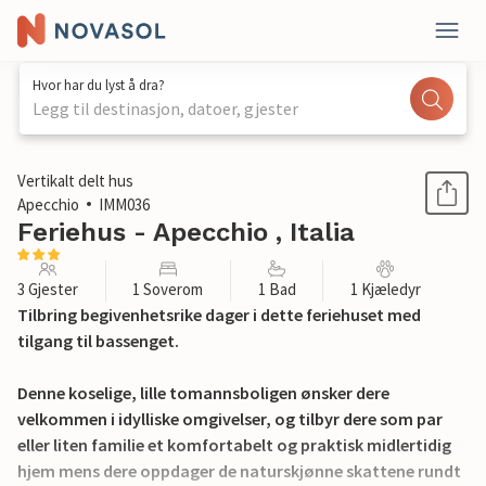
Hvor har du lyst å dra?
Legg til destinasjon, datoer, gjester
1 / 16
Vertikalt delt hus
Apecchio
IMM036
Feriehus - Apecchio , Italia
3 Gjester
1 Soverom
1 Bad
1 Kjæledyr
Tilbring begivenhetsrike dager i dette feriehuset med
tilgang til bassenget.
Denne koselige, lille tomannsboligen ønsker dere
velkommen i idylliske omgivelser, og tilbyr dere som par
eller liten familie et komfortabelt og praktisk midlertidig
hjem mens dere oppdager de naturskjønne skattene rundt