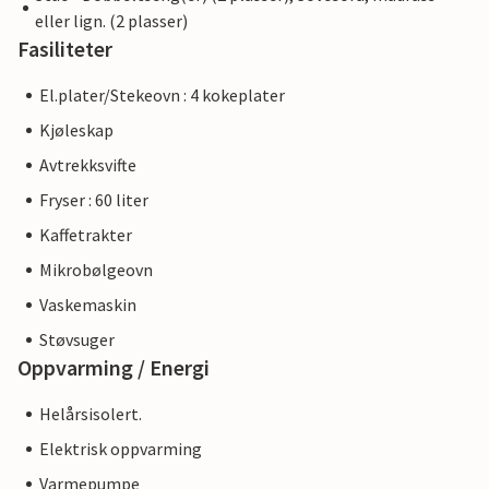
eller lign. (2 plasser)
Fasiliteter
El.plater/Stekeovn : 4 kokeplater
Kjøleskap
Avtrekksvifte
Fryser : 60 liter
Kaffetrakter
Mikrobølgeovn
Vaskemaskin
Støvsuger
Oppvarming / Energi
Helårsisolert.
Elektrisk oppvarming
Varmepumpe