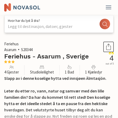
Hvor har du lyst å dra?
Legg til destinasjon, datoer, gjester
1 / 16
Feriehus
Asarum
S20344
Feriehus - Asarum , Sverige
4
out of 5
4 Gjester
Studioleilighet
1 Bad
1 Kjæledyr
Slapp av i denne koselige hytta ved innsjøen Älmtasjön.
Leter du etter ro, vann, natur og samvær med den lille
familien din? Da har du kommet til rett sted! Den koselige
hytta er det ideelle stedet å ta en pause fra den hektiske
hverdagen. Det velutstyrte huset tilbyr deg alt du kan
ønske deg for å slappe av. Nyt freden og roen og les en god