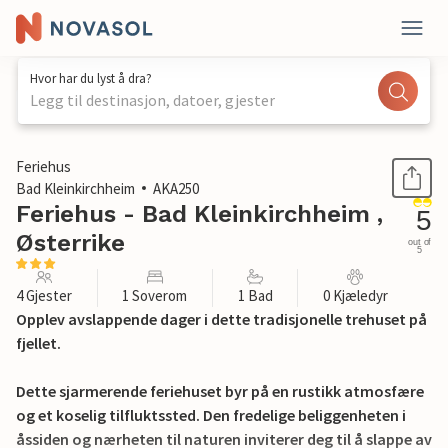
Hvor har du lyst å dra?
Legg til destinasjon, datoer, gjester
1 / 11
Feriehus
Bad Kleinkirchheim
AKA250
Feriehus - Bad Kleinkirchheim ,
5
Østerrike
out of
5
4 Gjester
1 Soverom
1 Bad
0 Kjæledyr
Opplev avslappende dager i dette tradisjonelle trehuset på
fjellet.
Dette sjarmerende feriehuset byr på en rustikk atmosfære
og et koselig tilfluktssted. Den fredelige beliggenheten i
åssiden og nærheten til naturen inviterer deg til å slappe av