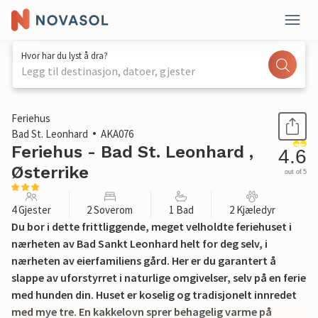
Hvor har du lyst å dra?
Legg til destinasjon, datoer, gjester
1 / 14
Feriehus
Bad St. Leonhard
AKA076
Feriehus - Bad St. Leonhard ,
4.6
Østerrike
out of 5
4 Gjester
2 Soverom
1 Bad
2 Kjæledyr
Du bor i dette frittliggende, meget velholdte feriehuset i
nærheten av Bad Sankt Leonhard helt for deg selv, i
nærheten av eierfamiliens gård. Her er du garantert å
slappe av uforstyrret i naturlige omgivelser, selv på en ferie
med hunden din. Huset er koselig og tradisjonelt innredet
med mye tre. En kakkelovn sprer behagelig varme på