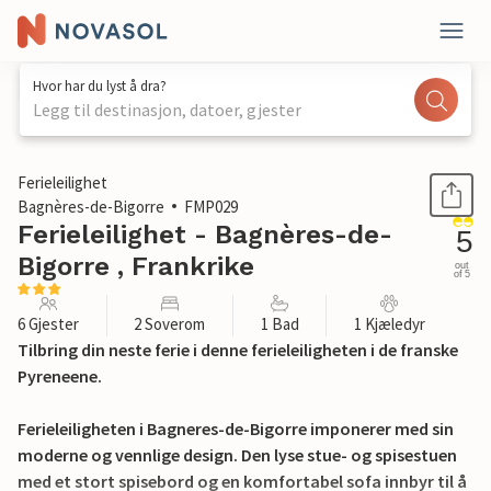
Hvor har du lyst å dra?
Legg til destinasjon, datoer, gjester
1 / 17
Ferieleilighet
Bagnères-de-Bigorre
FMP029
Ferieleilighet - Bagnères-de-
5
Bigorre , Frankrike
out
of 5
6 Gjester
2 Soverom
1 Bad
1 Kjæledyr
Tilbring din neste ferie i denne ferieleiligheten i de franske
Pyreneene.
Ferieleiligheten i Bagneres-de-Bigorre imponerer med sin
moderne og vennlige design. Den lyse stue- og spisestuen
med et stort spisebord og en komfortabel sofa innbyr til å