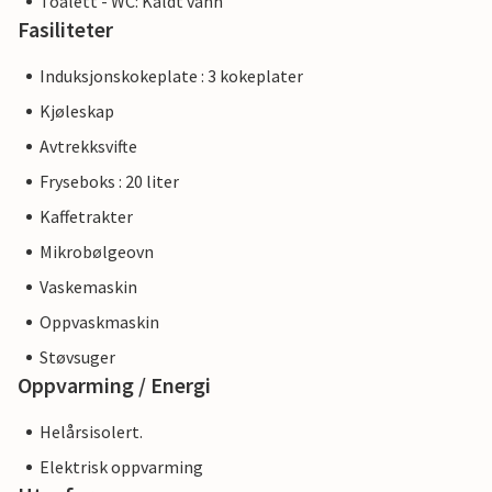
Toalett - WC: Kaldt vann
Fasiliteter
Induksjonskokeplate : 3 kokeplater
Kjøleskap
Avtrekksvifte
Fryseboks : 20 liter
Kaffetrakter
Mikrobølgeovn
Vaskemaskin
Oppvaskmaskin
Støvsuger
Oppvarming / Energi
Helårsisolert.
Elektrisk oppvarming