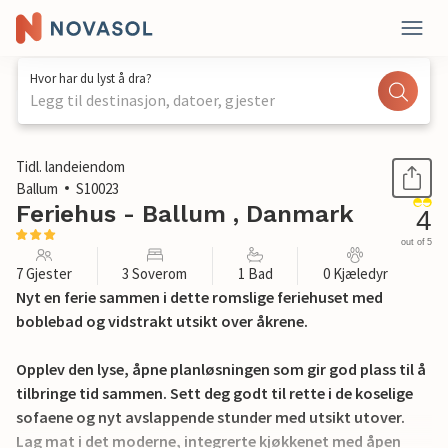
Hvor har du lyst å dra?
Legg til destinasjon, datoer, gjester
1 / 29
Tidl. landeiendom
Ballum
S10023
Feriehus - Ballum , Danmark
4
out of 5
7 Gjester
3 Soverom
1 Bad
0 Kjæledyr
Nyt en ferie sammen i dette romslige feriehuset med
boblebad og vidstrakt utsikt over åkrene.
Opplev den lyse, åpne planløsningen som gir god plass til å
tilbringe tid sammen. Sett deg godt til rette i de koselige
sofaene og nyt avslappende stunder med utsikt utover.
Lag mat i det moderne, integrerte kjøkkenet med åpen