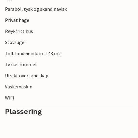
sandstranden, som innbyr til lange dager ved sjøen.
Parabol, tysk og skandinavisk
Privat hage
Røykfritt hus
Støvsuger
Tidl. landeiendom : 143 m2
Tørketrommel
Utsikt over landskap
Vaskemaskin
WiFi
Plassering