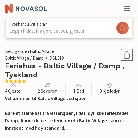
Hvor har du lyst å dra?
Legg til destinasjon, datoer, gjester
1 / 13
Beliggende i Baltic Village
Baltic Village / Damp
DSL518
Feriehus - Baltic Village / Damp ,
Tyskland
4 Gjester
2 Soverom
1 Bad
0 Kjæledyr
Velkommen til Baltic Village ved sjøen!
Bare et steinkast fra Østersjøen, i det idylliske feriestedet
Damp, finner du dette feriehuset i Baltic Village, som er
innredet med høy standard.