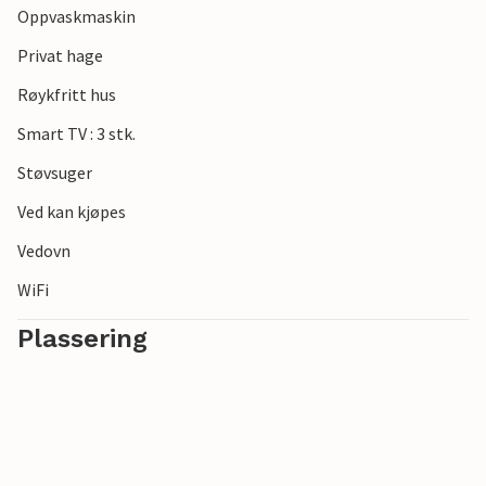
Oppvaskmaskin
nord og den populære byen Eckernförde i sør. Det er ingen
grenser for valg av utfluktsmål.
Privat hage
Røykfritt hus
Se frem til en fantastisk tid i denne innbydende
innkvarteringen ved Østersjøen.
Smart TV : 3 stk.
Støvsuger
Ved kan kjøpes
Vedovn
WiFi
Plassering