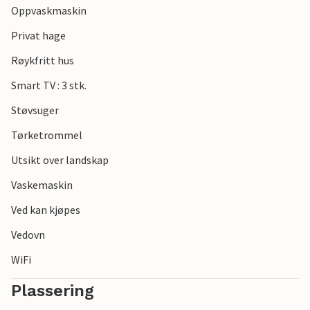
Oppvaskmaskin
elvemunningen ligger bare noen få minutter unna med bil i
nord og den populære byen Eckernförde i sør. Det er ingen
Privat hage
grenser for valg av utfluktsmål.
Røykfritt hus
Se frem til en fantastisk tid i denne innbydende
Smart TV : 3 stk.
innkvarteringen ved Østersjøen.
Støvsuger
Tørketrommel
Utsikt over landskap
Vaskemaskin
Ved kan kjøpes
Vedovn
WiFi
Plassering