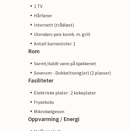
1 TV
Hårføner
Internett (trådløst)
Utendørs peis komb. m. grill
Antall barnestoler: 1
Rom
Varmt/kaldt vann på kjøkkenet
Soverom - Dobbeltseng(er) (2 plasser)
Fasiliteter
Elektriske plater : 2 kokeplater
Fryseboks
Mikrobølgeovn
Oppvarming / Energi