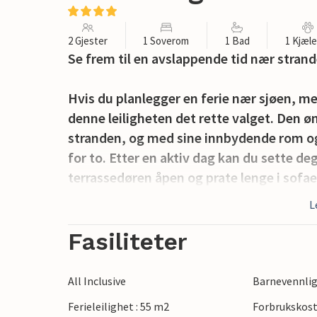
2 Gjester
1 Soverom
1 Bad
1 Kjæl
Se frem til en avslappende tid nær strand
Hvis du planlegger en ferie nær sjøen, m
denne leiligheten det rette valget. Den 
stranden, og med sine innbydende rom og 
for to. Etter en aktiv dag kan du sette de
terrassedøren åpen og prate lenge i sofae
L
Nyt hyggelige timer utendørs på terrasse
landskapet.
Fasiliteter
Spaser til sjøen og nyt herlige timer på s
All Inclusive
Barnevennli
skjulte strender og nyt duften av furutræ
Ferieleilighet : 55 m2
Forbrukskost
noen kilometer unna ligger Pula, med si