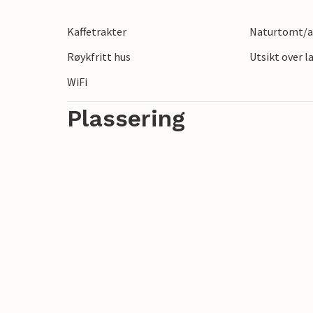
gjennom den sjarmerende gamlebyen, opp
Kaffetrakter
Naturtomt/an
en fortauskafé.
Røykfritt hus
Utsikt over 
WiFi
Plassering