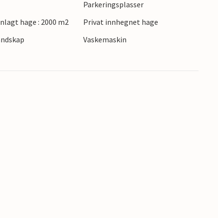
Parkeringsplasser
dag lokale markeder eller nyt en espresso på
lagt hage : 2000 m2
Privat innhegnet hage
landskap
Vaskemaskin