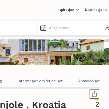
Inspirasjon
Destinasjoner
Angi datoer
ng
Informasjon om feriehuset
Anmeldelser
njole , Kroatia
2