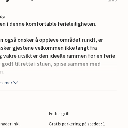
out of 5
edyr
en i denne komfortable ferieleiligheten.
en også ønsker å oppleve området rundt, er
ønsker gjestene velkommen ikke langt fra
vakre utsikt er den ideelle rammen for en ferie
g godt til rette i stuen, spise sammen med
n.
es mer
n med kald drikke og en fantastisk utsikt over
tranden. Spaser langs idylliske bukter, utforsk
g
Felles grill
r og den beroligende lyden av bølgene. Bare
nader inkl.
Gratis parkering på stedet : 1
tt imponerende romerske amfiteater. Spaser