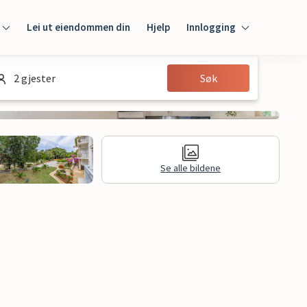
Lei ut eiendommen din
Hjelp
Innlogging
Innlogging
2 gjester
Søk
Gjest
Huseier
Se alle bildene