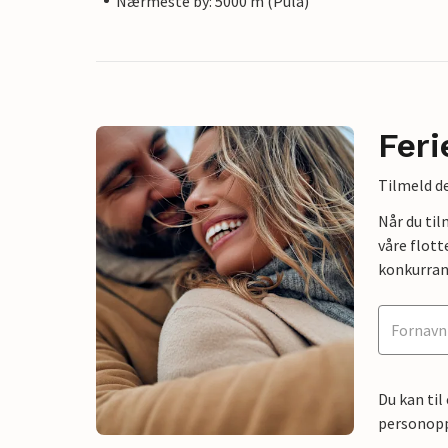
Nærmeste by: 5000 m (Pula)
Feri
Tilmeld de
Når du ti
våre flott
konkurran
Du kan til
personoppl