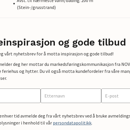
Avst. til nærmeste vann/bading: 200 m
(Stein-/grusstrand)
einspirasjon og gode tilbud
g vårt nyhetsbrev for å motta inspirasjon og gode tilbud!
lmelder deg her mottar du markedsføringskommunikasjon fra NOVAS
e feriehus og hytter. Du vil også motta kundefordeler fra våre mang
ser.
 enhver tid avmelde deg fra vårt nyhetsbrev ved å bruke avmeldings
ysninger i henhold til vår
persondatapolitikk
.