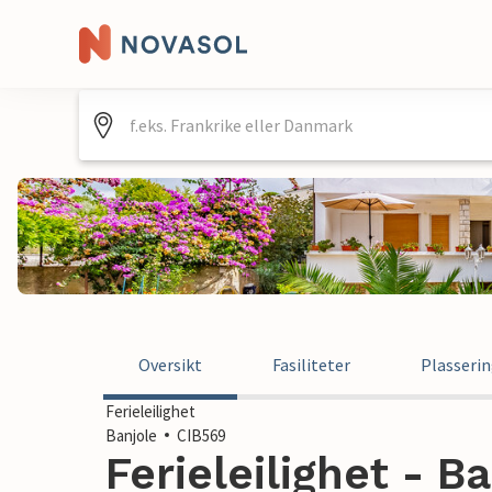
Oversikt
Fasiliteter
Plasseri
Ferieleilighet
Banjole
CIB569
Ferieleilighet - Ba