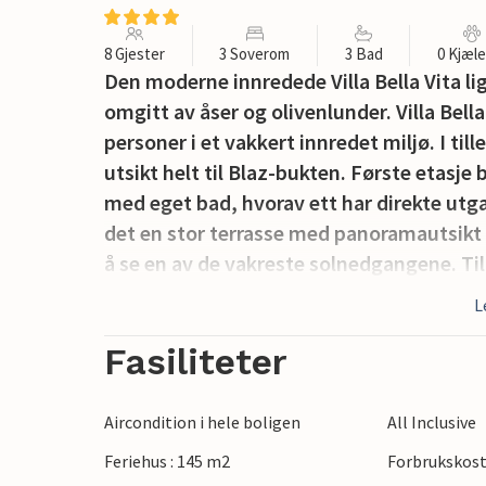
8 Gjester
3 Soverom
3 Bad
0 Kjæl
Den moderne innredede Villa Bella Vita lig
omgitt av åser og olivenlunder. Villa Bell
personer i et vakkert innredet miljø. I till
utsikt helt til Blaz-bukten. Første etasje
med eget bad, hvorav ett har direkte utgan
det en stor terrasse med panoramautsikt 
å se en av de vakreste solnedgangene. Ti
byr på en ideell ferie for familie og venn
L
du vil forfriske deg, ligger bukten bare 2
og utforsk vakre Istria!
Fasiliteter
Det er mulig å leie en båt for 6 personer. 
beliggenheten til Villa Bella Vita etterla
Aircondition i hele boligen
All Inclusive
i en landlig del av Istria, i den lille land
Feriehus : 145 m2
Forbrukskost
turkise havet. Bare noen få kilometer fra 