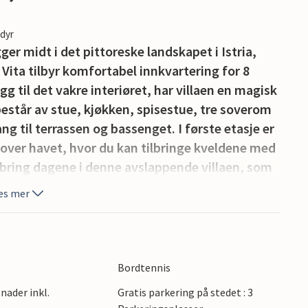
edyr
ger midt i det pittoreske landskapet i Istria,
a Vita tilbyr komfortabel innkvartering for 8
egg til det vakre interiøret, har villaen en magisk
 består av stue, kjøkken, spisestue, tre soverom
g til terrassen og bassenget. I første etasje er
over havet, hvor du kan tilbringe kveldene med
lbring dagene i denne avslappende villaen, som
er der du kan nyte solen ved bassenget. Og hvis
es mer
 km unna. Pakk kofferten og besøk Villa Bella Vita
En båtplass ligger 2 km fra villaen, og den flotte
ter ingen likegyldig. Denne moderne villaen ligger
Bordtennis
sbyen Rebici, bare 2 km fra vakre strender og det
nader inkl.
Gratis parkering på stedet : 3
villaen ligger den lille byen Barban, som er kjent