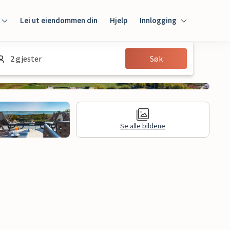
Lei ut eiendommen din
Hjelp
Innlogging
Innlogging
2 gjester
Søk
Gjest
Huseier
Se alle bildene