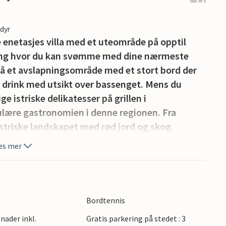
out of 5
edyr
 enetasjes villa med et uteområde på opptil
seng hvor du kan svømme med dine nærmeste
gså et avslapningsområde med et stort bord der
 drink med utsikt over bassenget. Mens du
ge istriske delikatesser på grillen i
lære gastronomien i denne regionen. Fra
 istriske landskapet med rød jord og skog.
 huset, hvor det er en lys stue, et fullt utstyrt
es mer
n gang som fører til de andre rommene. Ved
erom som tilbyr en fredelig og avslappende
tsikt over bassenget. Hvert rom har sitt eget
or din drømmeferie i Istria-regionen, kan du
Bordtennis
melig ferie for deg og dine nærmeste! Villa Bateli
nader inkl.
Gratis parkering på stedet : 3
 byene Labin og Rabac, som er kjent for sine