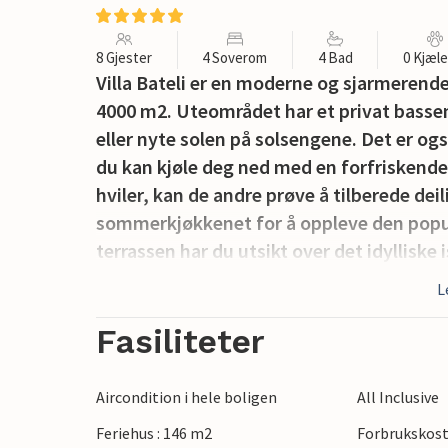
8 Gjester
4 Soverom
4 Bad
0 Kjæl
Villa Bateli er en moderne og sjarmerende
4000 m2. Uteområdet har et privat bas
eller nyte solen på solsengene. Det er o
du kan kjøle deg ned med en forfriskende
hviler, kan de andre prøve å tilberede deili
sommerkjøkkenet for å oppleve den popu
terrassen har du utsikt over det idylliske
Terrassen fører direkte inn i det enetasjes
L
kjøkken og en spisestue, etterfulgt av e
siden av gangen ligger 4 komfortable sov
Fasiliteter
nattesøvn, noen med direkte tilgang og u
bad. Hvis du er på utkikk etter en villa f
Aircondition i hele boligen
All Inclusive
bestille Villa Bateli og sikre en uforglem
Feriehus : 146 m2
Forbrukskost
ligger i nærheten av de populære istriske