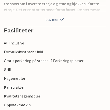
tre soverom i øverste etasje og stue og kjøkken i første
etasje. Det er en stor terrasse foran huset. De nærmeste
strendene ligger i Krnica og Rakalj. Du kan også besøke
Les mer
'Adrenalin Park' i Glavani eller den gamle byen Pula og de
sjarmerende byene Rovinj, Fazana og Labin.
Fasiliteter
All Inclusive
Forbrukskostnader inkl.
Gratis parkering på stedet : 2 Parkeringsplasser
Grill
Hagemøbler
Kaffetrakter
Kvalitetshagemøbler
Oppvaskmaskin