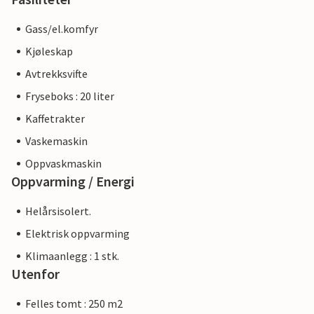
Gass/el.komfyr
Kjøleskap
Avtrekksvifte
Fryseboks : 20 liter
Kaffetrakter
Vaskemaskin
Oppvaskmaskin
Oppvarming / Energi
Helårsisolert.
Elektrisk oppvarming
Klimaanlegg : 1 stk.
Utenfor
Felles tomt : 250 m2