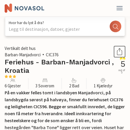
Hvor har du lyst å dra?
Legg til destinasjon, datoer, gjester
1 / 37
Vertikalt delt hus
Barban-Manjadvorci
CIC376
Feriehus - Barban-Manjadvorci ,
5
Kroatia
out of
5
6 Gjester
3 Soverom
2 Bad
1 Kjæledyr
På en vakker felles tomt i landsbyen Manjadvorci, på
landsbygda sørøst på halvøya, finner du feriehuset CIC376
og leiligheten CIC596. Begge er smakfullt innredet, de ligger
noen få meter fra hverandre. Ideell innkvartering for
hesteelskere og for de som ønsker å bli en, fordi
hestegården "Barba Tone" ligger rett over veien. Huset har