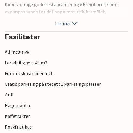
finnes mange gode restauranter og iskrembarer, samt
avgangshavnen for det populære utfluktsmålet,
nasjonalparken på Brijuni-øyene.
Les mer
Fasiliteter
All Inclusive
Ferieleilighet : 40 m2
Forbrukskostnader inkl.
Gratis parkering på stedet : 1 Parkeringsplasser
Grill
Hagemøbler
Kaffetrakter
Røykfritt hus