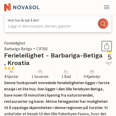
Hvor har du lyst å dra?
Legg til destinasjon, datoer, gjester
1 / 18
Ferieleilighet
Barbariga-Betiga
CIF350
Ferieleilighet - Barbariga-Betiga
5
, Kroatia
out of
5
4 Gjester
1 Soverom
1 Bad
0 Kjæledyr
Denne funksjonelt innredede ferieleiligheten ligger i første
etasje i et lite hus. Den ligger i den lille feriebyen Betiga,
bare noen få minutters kjøring fra naturstrender,
restauranter og barer. Aktive feriegjester har muligheten
til å oppdage skjønnheten i denne regionen på turstier. Vi
anbefaler et besøk til den lille fiskerbyen Faana, hvor det