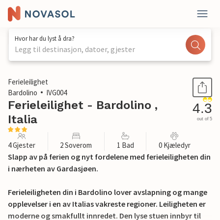
Hvor har du lyst å dra?
Legg til destinasjon, datoer, gjester
1 / 17
Ferieleilighet
Bardolino
IVG004
Ferieleilighet - Bardolino ,
4.3
Italia
out of 5
4 Gjester
2 Soverom
1 Bad
0 Kjæledyr
Slapp av på ferien og nyt fordelene med ferieleiligheten din
i nærheten av Gardasjøen.
Ferieleiligheten din i Bardolino lover avslapning og mange
opplevelser i en av Italias vakreste regioner. Leiligheten er
moderne og smakfullt innredet. Den lyse stuen innbyr til