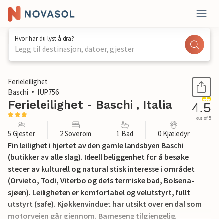
Hvor har du lyst å dra?
Legg til destinasjon, datoer, gjester
1 / 16
Ferieleilighet
Baschi
IUP756
Ferieleilighet - Baschi , Italia
4.5
out of 5
5 Gjester
2 Soverom
1 Bad
0 Kjæledyr
Fin leilighet i hjertet av den gamle landsbyen Baschi
(butikker av alle slag). Ideell beliggenhet for å besøke
steder av kulturell og naturalistisk interesse i området
(Orvieto, Todi, Viterbo og dets termiske bad, Bolsena-
sjøen). Leiligheten er komfortabel og velutstyrt, fullt
utstyrt (safe). Kjøkkenvinduet har utsikt over en dal som
motorveien går gjennom. Barneseng tilgjengelig.