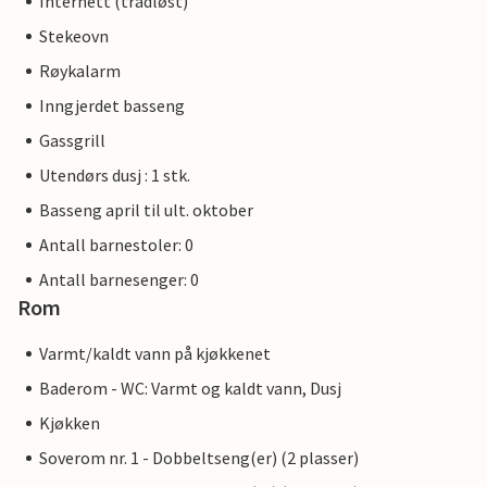
Internett (trådløst)
Stekeovn
Røykalarm
Inngjerdet basseng
Gassgrill
Utendørs dusj : 1 stk.
Basseng april til ult. oktober
Antall barnestoler: 0
Antall barnesenger: 0
Rom
Varmt/kaldt vann på kjøkkenet
Baderom - WC: Varmt og kaldt vann, Dusj
Kjøkken
Soverom nr. 1 - Dobbeltseng(er) (2 plasser)