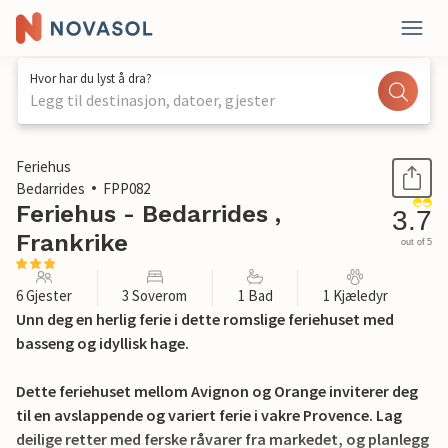
Hvor har du lyst å dra?
Legg til destinasjon, datoer, gjester
1 / 20
Feriehus
Bedarrides
FPP082
Feriehus - Bedarrides ,
3.7
Frankrike
out of 5
6 Gjester
3 Soverom
1 Bad
1 Kjæledyr
Unn deg en herlig ferie i dette romslige feriehuset med
basseng og idyllisk hage.
Dette feriehuset mellom Avignon og Orange inviterer deg
til en avslappende og variert ferie i vakre Provence. Lag
deilige retter med ferske råvarer fra markedet, og planlegg