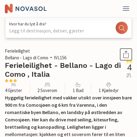
Hvor har du lyst å dra?
Legg til destinasjon, datoer, gjester
1 / 22
Ferieleilighet
Bellano - Lago di Como
IVL156
Ferieleilighet - Bellano - Lago di
4
Como , Italia
out
of 5
4 Gjester
2 Soverom
1 Bad
1 Kjæledyr
Hyggelig ferieleilighet med vakker utsikt over innsjøen bare
900 m fra Comosjøen og 6 km fra Varenna, i den
romantiske byen Bellano, en landsby på østbredden av
Comosjøen. Her kan du drive med seiling, kitesurfing,
brettseiling og kanopadling. Leiligheten ligger i
mellometasjen: kjøkken og ett soverom fører til en liten