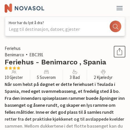
Hvor har du lyst å dra?
Legg til destinasjon, datoer, gjester
1 / 26
Feriehus
Benimarco
EBC391
Feriehus - Benimarco , Spania
10 Gjester
5 Soverom
3 Bad
2 Kjæledyr
Når som helst på døgnet er dette feriehuset i Teulada i
Spania, med eget svømmebasseng, et fredelig sted å bo.
Fra den innendørs spiseplassen rammer buede åpninger inn
bassenget og åsene rundt, og skaper en lys ramme om
felles måltider. Inne er det god plass til å samles rundt
retter fra det praktiske kjøkkenet og til avslappede kvelder
sammen. Mellom dukkertene i det flotte bassenget kan du