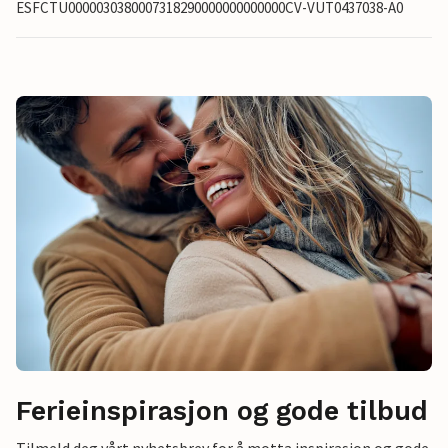
ESFCTU0000030380007318290000000000000CV-VUT0437038-A0
Ferieinspirasjon og gode tilbud