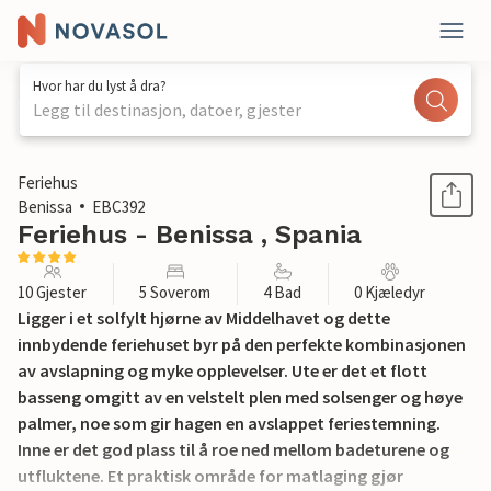
Hvor har du lyst å dra?
Legg til destinasjon, datoer, gjester
1 / 14
Feriehus
Benissa
EBC392
Feriehus - Benissa , Spania
10 Gjester
5 Soverom
4 Bad
0 Kjæledyr
Ligger i et solfylt hjørne av Middelhavet og dette
innbydende feriehuset byr på den perfekte kombinasjonen
av avslapning og myke opplevelser. Ute er det et flott
basseng omgitt av en velstelt plen med solsenger og høye
palmer, noe som gir hagen en avslappet feriestemning.
Inne er det god plass til å roe ned mellom badeturene og
utfluktene. Et praktisk område for matlaging gjør