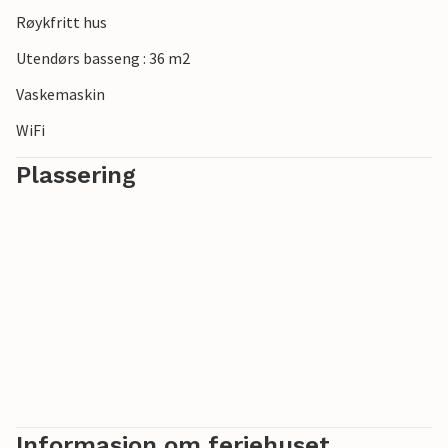
Røykfritt hus
Utendørs basseng : 36 m2
Vaskemaskin
WiFi
Plassering
Informasjon om feriehuset