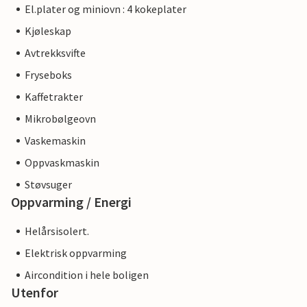
El.plater og miniovn : 4 kokeplater
Kjøleskap
Avtrekksvifte
Fryseboks
Kaffetrakter
Mikrobølgeovn
Vaskemaskin
Oppvaskmaskin
Støvsuger
Oppvarming / Energi
Helårsisolert.
Elektrisk oppvarming
Aircondition i hele boligen
Utenfor