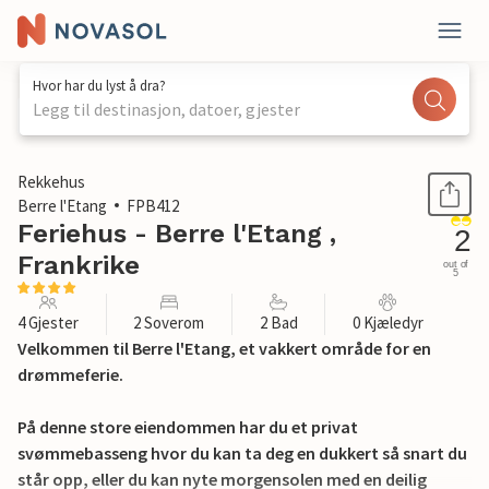
Hvor har du lyst å dra?
Legg til destinasjon, datoer, gjester
1 / 36
Rekkehus
Berre l'Etang
FPB412
Feriehus - Berre l'Etang ,
2
Frankrike
out of
5
4 Gjester
2 Soverom
2 Bad
0 Kjæledyr
Velkommen til Berre l'Etang, et vakkert område for en
drømmeferie.
På denne store eiendommen har du et privat
svømmebasseng hvor du kan ta deg en dukkert så snart du
står opp, eller du kan nyte morgensolen med en deilig