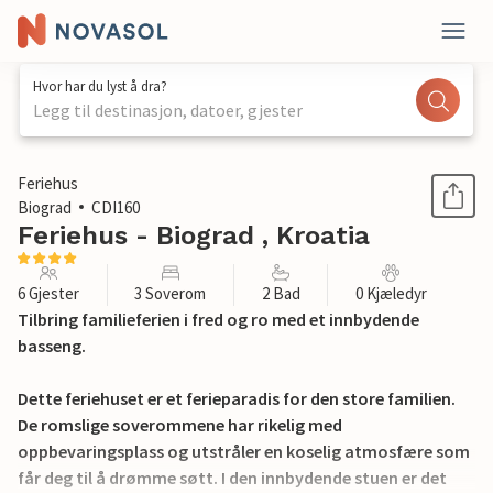
Hvor har du lyst å dra?
Legg til destinasjon, datoer, gjester
1 / 38
Feriehus
Biograd
CDI160
Feriehus - Biograd , Kroatia
6 Gjester
3 Soverom
2 Bad
0 Kjæledyr
Tilbring familieferien i fred og ro med et innbydende
basseng.
Dette feriehuset er et ferieparadis for den store familien.
De romslige soverommene har rikelig med
oppbevaringsplass og utstråler en koselig atmosfære som
får deg til å drømme søtt. I den innbydende stuen er det