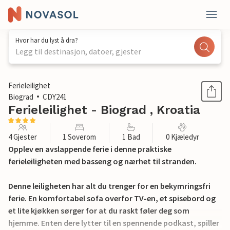
Hvor har du lyst å dra?
Legg til destinasjon, datoer, gjester
1 / 20
Ferieleilighet
Biograd
CDY241
Ferieleilighet - Biograd , Kroatia
4 Gjester
1 Soverom
1 Bad
0 Kjæledyr
Opplev en avslappende ferie i denne praktiske
ferieleiligheten med basseng og nærhet til stranden.
Denne leiligheten har alt du trenger for en bekymringsfri
ferie. En komfortabel sofa overfor TV-en, et spisebord og
et lite kjøkken sørger for at du raskt føler deg som
hjemme. Enten dere lytter til en spennende podkast, spiller