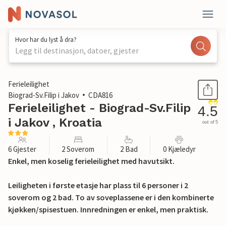
Hvor har du lyst å dra?
Legg til destinasjon, datoer, gjester
1 / 27
Ferieleilighet
Biograd-Sv.Filip i Jakov
CDA816
Ferieleilighet - Biograd-Sv.Filip
4.5
i Jakov , Kroatia
out of 5
6 Gjester
2 Soverom
2 Bad
0 Kjæledyr
Enkel, men koselig ferieleilighet med havutsikt.
Leiligheten i første etasje har plass til 6 personer i 2
soverom og 2 bad. To av soveplassene er i den kombinerte
kjøkken/spisestuen. Innredningen er enkel, men praktisk.