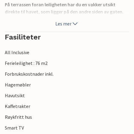
På terrassen foran leiligheten har du en vakker utsikt
direkte til havet, som ligger på den andre siden av gaten.
En annen terrasse ligger på den andre siden av huset.
Les mer
I området rundt kan du besøke de vakre strendene og
Fasiliteter
tilbringe lange stranddager, leie en båt, besøke en
lekeplass eller et badeområde.
All Inclusive
Eieren bor også i huset og leiligheten ligger nær en vei.
Ferieleilighet : 76 m2
Forbrukskostnader inkl.
Hagemøbler
Havutsikt
Kaffetrakter
Røykfritt hus
Smart TV