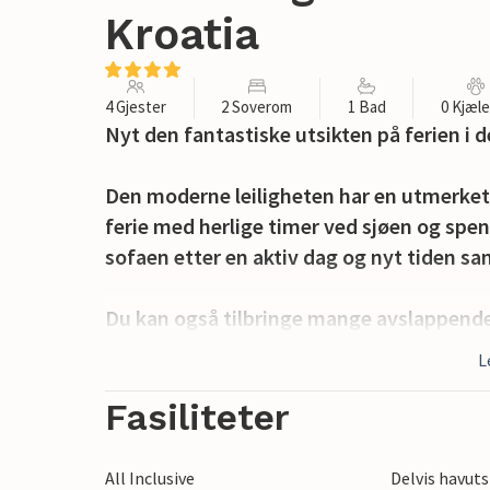
Kroatia
4 Gjester
2 Soverom
1 Bad
0 Kjæl
Nyt den fantastiske utsikten på ferien i d
Den moderne leiligheten har en utmerket 
ferie med herlige timer ved sjøen og spen
sofaen etter en aktiv dag og nyt tiden s
Du kan også tilbringe mange avslappende
kalde drinker ute på varme dager og la bl
L
Stranden ligger bare noen få skritt unna,
Fasiliteter
innlandet: Gå gjennom olivenlunder og v
regionale spesialiteter som olivenolje, os
All Inclusive
Delvis havuts