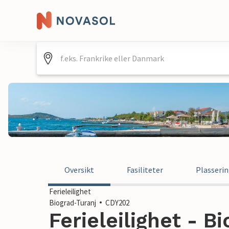
Oversikt
Fasiliteter
Plasseri
Ferieleilighet
Biograd-Turanj
CDY202
Ferieleilighet - B