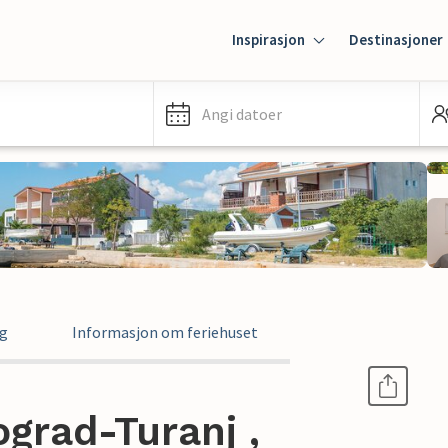
Inspirasjon
Destinasjoner
Angi datoer
ng
Informasjon om feriehuset
iograd-Turanj ,