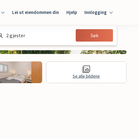
Lei ut eiendommen din
Hjelp
Innlogging
Innlogging
2 gjester
Søk
Gjest
Huseier
Se alle bildene