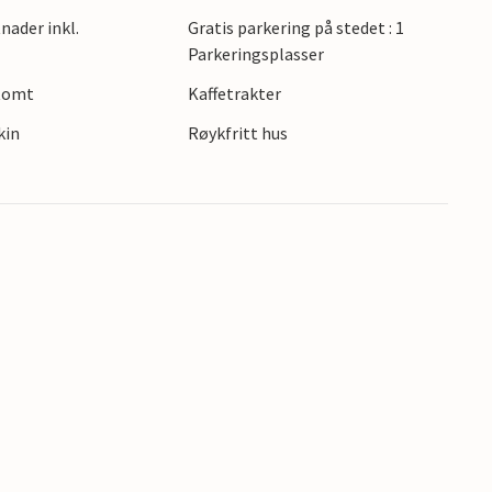
ller besøk byene Biogard og Zadar.
nader inkl.
Gratis parkering på stedet : 1
Parkeringsplasser
 tomt
Kaffetrakter
kin
Røykfritt hus