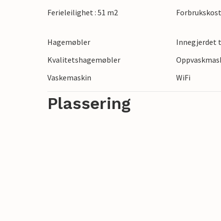
Vrana Lake, observer sjeldne fuglearter e
Ferieleilighet : 51 m2
Forbrukskost
Hagemøbler
Innegjerdet
Kvalitetshagemøbler
Oppvaskmas
Vaskemaskin
WiFi
Plassering