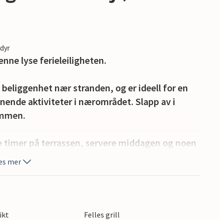
edyr
enne lyse ferieleiligheten.
beliggenhet nær stranden, og er ideell for en
nende aktiviteter i nærområdet. Slapp av i
ammen.
 timer på terrassen, servere middagen og noen
ikket vandre over havet.
es mer
 og her kan du bade og sole deg. Utforsk
ingårder, besøk små landsbyer og smak på
t og vin. Kjør til den nærliggende naturparken
ikt
Felles grill