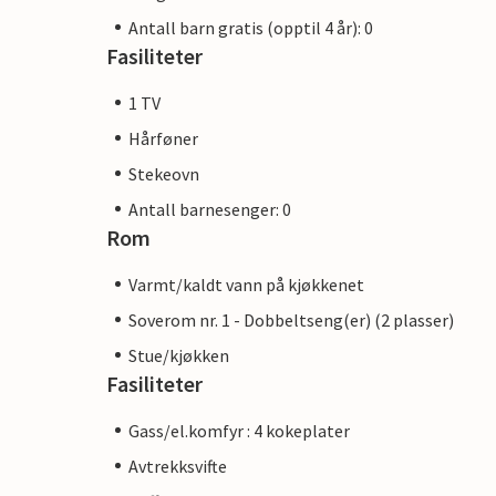
Antall barn gratis (opptil 4 år): 0
Fasiliteter
1 TV
Hårføner
Stekeovn
Antall barnesenger: 0
Rom
Varmt/kaldt vann på kjøkkenet
Soverom nr. 1 - Dobbeltseng(er) (2 plasser)
Stue/kjøkken
Fasiliteter
Gass/el.komfyr : 4 kokeplater
Avtrekksvifte