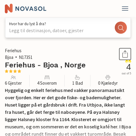
Hvor har du lyst å dra?
Legg til destinasjon, datoer, gjester
1 / 11
Feriehus
Bjoa
N17351
Feriehus - Bjoa , Norge
4
out of 5
6 Gjester
4 Soverom
1 Bad
0 Kjæledyr
Hyggelig og enkelt feriehus med vakker panoramautsikt
over fjorden. Her er det gode fiske- og bademuligheter.
Huset ligger på et gårdsbruk i drift. Fra Utbjoa, ikke langt
fra huset, går det ferge til naboøyene. På øya Halsnøy
ligger Halsnøy kloster fra 1164. Klosteret er omgjort til
museum, og om sommeren er det en koselig kafé her. I Bjoa
og området rundt finner du et vakkert turområde. Besøk