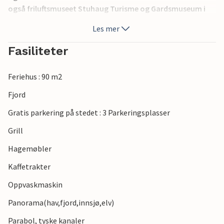
også friluftsmuseet Stuhaug Turisme og Gardsmuseum i
Ølen og Hovlandstø med to helleristninger og fem
Les mer
gravhauger fra bronsealderen.
Fasiliteter
Feriehus : 90 m2
Fjord
Gratis parkering på stedet : 3 Parkeringsplasser
Grill
Hagemøbler
Kaffetrakter
Oppvaskmaskin
Panorama(hav,fjord,innsjø,elv)
Parabol, tyske kanaler