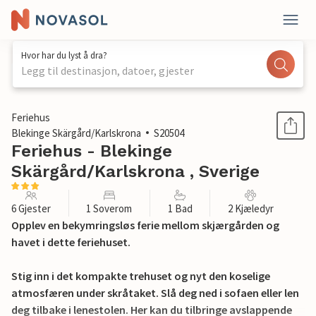
Hvor har du lyst å dra?
Legg til destinasjon, datoer, gjester
1 / 26
Feriehus
Blekinge Skärgård/Karlskrona
S20504
Feriehus - Blekinge
Skärgård/Karlskrona , Sverige
6 Gjester
1 Soverom
1 Bad
2 Kjæledyr
Opplev en bekymringsløs ferie mellom skjærgården og
havet i dette feriehuset.
Stig inn i det kompakte trehuset og nyt den koselige
atmosfæren under skråtaket. Slå deg ned i sofaen eller len
deg tilbake i lenestolen. Her kan du tilbringe avslappende