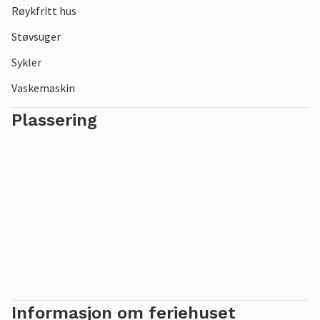
Røykfritt hus
til Karlskrona Golfklubb.
Støvsuger
Sykler
Vaskemaskin
Plassering
Informasjon om feriehuset