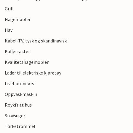
Så du kan se frem til en avslappende og spennende tid i
Grill
Danmark!
Hagemøbler
Hav
Kabel-TV, tysk og skandinavisk
Kaffetrakter
Kvalitetshagemøbler
Lader til elektriske kjøretøy
Livet utendørs
Oppvaskmaskin
Røykfritt hus
Støvsuger
Tørketrommel