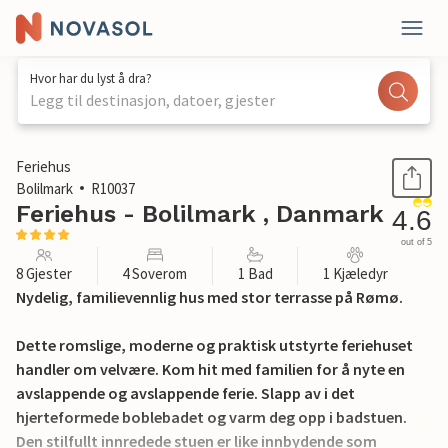
Hvor har du lyst å dra?
Legg til destinasjon, datoer, gjester
1 / 30
Feriehus
Bolilmark
R10037
Feriehus - Bolilmark , Danmark
4.6
out of 5
8 Gjester
4 Soverom
1 Bad
1 Kjæledyr
Nydelig, familievennlig hus med stor terrasse på Rømø.
Dette romslige, moderne og praktisk utstyrte feriehuset
handler om velvære. Kom hit med familien for å nyte en
avslappende og avslappende ferie. Slapp av i det
hjerteformede boblebadet og varm deg opp i badstuen.
Den stilfullt innredede stuen er like innbydende som