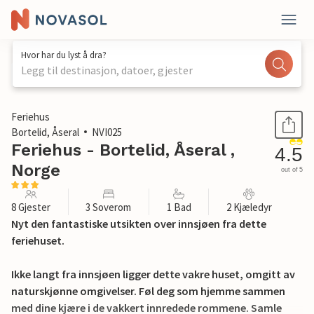
Hvor har du lyst å dra?
Legg til destinasjon, datoer, gjester
1 / 30
Feriehus
Bortelid, Åseral
NVI025
Feriehus - Bortelid, Åseral ,
4.5
Norge
out of 5
8 Gjester
3 Soverom
1 Bad
2 Kjæledyr
Nyt den fantastiske utsikten over innsjøen fra dette
feriehuset.
Ikke langt fra innsjøen ligger dette vakre huset, omgitt av
naturskjønne omgivelser. Føl deg som hjemme sammen
med dine kjære i de vakkert innredede rommene. Samle