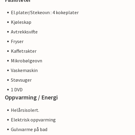
El.plater/Stekeovn : 4 kokeplater
Kjøleskap
Avtrekksvifte
Fryser
Kaffetrakter
Mikrobølgeovn
Vaskemaskin
Støvsuger
1 DVD
Oppvarming / Energi
Helårsisolert.
Elektrisk oppvarming
Gulvvarme på bad