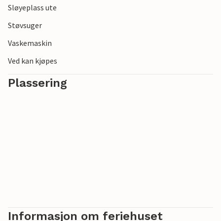
Sløyeplass ute
det siste stykket er en sti i terrenget. Parker på en offentlig
parkeringsplass i nedkjøringen med utsikt over vannet.
Støvsuger
Vaskemaskin
Ved kan kjøpes
Plassering
Informasjon om feriehuset