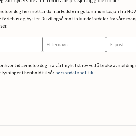
g vårt nyhetsbrev for å motta inspirasjon og gode tilbud!
lmelder deg her mottar du markedsføringskommunikasjon fra NOVAS
e feriehus og hytter. Du vil også motta kundefordeler fra våre mang
ser.
 enhver tid avmelde deg fra vårt nyhetsbrev ved å bruke avmeldings
ysninger i henhold til vår
persondatapolitikk
.