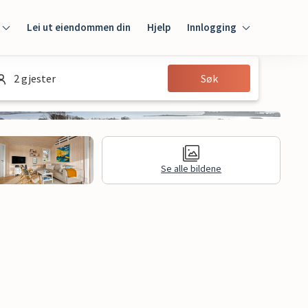
Lei ut eiendommen din
Hjelp
Innlogging
Innlogging
2 gjester
Søk
Gjest
Huseier
Se alle bildene