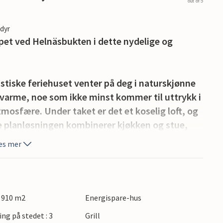
out of 5
edyr
apet ved Helnäsbukten i dette nydelige og
astiske feriehuset venter på deg i naturskjønne
g varme, noe som ikke minst kommer til uttrykk i
osfære. Under taket er det et koselig loft, og
e planløsningen kombinerer kjøkken og stue,
antastisk utsikt over omgivelsene og bukten. Her
es mer
 bok.
ner du en delvis overbygd terrasse og en stor
mens du koser deg i de komfortable hagemøblene.
: 910 m2
Energispare-hus
noe bedre enn en deilig grillmiddag med
ing på stedet : 3
Grill
mel.