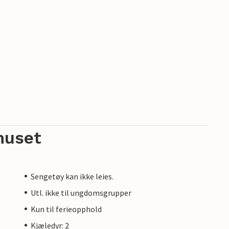
huset
Sengetøy kan ikke leies.
Utl. ikke til ungdomsgrupper
Kun til ferieopphold
Kjæledyr: 2