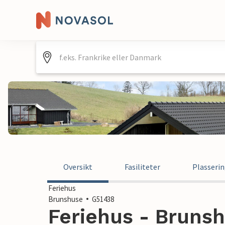
Oversikt
Fasiliteter
Plasseri
Feriehus
Brunshuse
G51438
Feriehus - Bruns