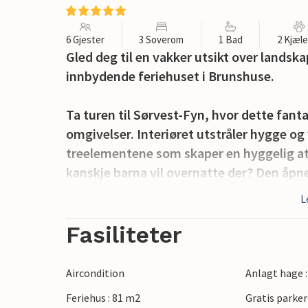
6 Gjester
3 Soverom
1 Bad
2 Kjæl
Gled deg til en vakker utsikt over landsk
innbydende feriehuset i Brunshuse.
Ta turen til Sørvest-Fyn, hvor dette fant
omgivelser. Interiøret utstråler hygge o
treelementene som skaper en hyggelig atm
kanskje barna vil overnatte der? Den åpn
med vinduer fra gulv til tak som gir en f
L
kan du kose deg i sofakroken med en god
Fasiliteter
Uteområdet er minst like vakkert. Her fin
hage hvor barna kan leke og spille ball 
Aircondition
Anlagt hage 
På varme sommerkvelder finnes det ikke 
Feriehus : 81 m2
Gratis parker
familien og sene kvelder under åpen him