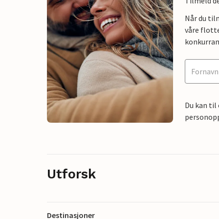
Tilmeld de
Når du ti
våre flott
konkurran
Du kan til
personoppl
Utforsk
Destinasjoner