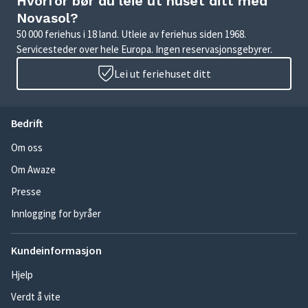
Hvorfor bør du leie ut huset ditt med
Novasol?
50 000 feriehus i 18 land. Utleie av feriehus siden 1968.
Servicesteder over hele Europa. Ingen reservasjonsgebyrer.
Lei ut feriehuset ditt
Bedrift
Om oss
Om Awaze
Presse
Innlogging for byråer
Kundeinformasjon
Hjelp
Verdt å vite