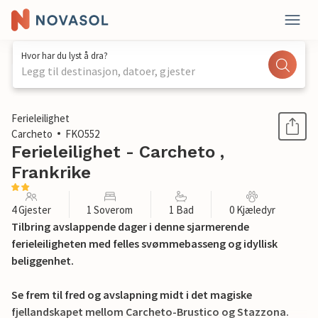
Hvor har du lyst å dra?
Legg til destinasjon, datoer, gjester
1 / 18
Ferieleilighet
Carcheto
FKO552
Ferieleilighet - Carcheto ,
Frankrike
4 Gjester
1 Soverom
1 Bad
0 Kjæledyr
Tilbring avslappende dager i denne sjarmerende
ferieleiligheten med felles svømmebasseng og idyllisk
beliggenhet.
Se frem til fred og avslapning midt i det magiske
fjellandskapet mellom Carcheto-Brustico og Stazzona.