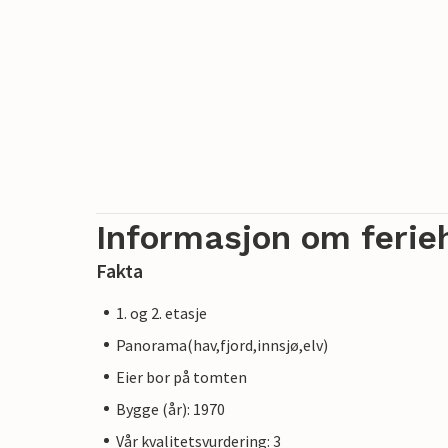
Informasjon om ferie
Fakta
1. og 2. etasje
Panorama(hav,fjord,innsjø,elv)
Eier bor på tomten
Bygge (år): 1970
Vår kvalitetsvurdering: 3