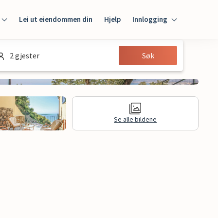
Lei ut eiendommen din
Hjelp
Innlogging
Innlogging
2 gjester
Søk
Gjest
Huseier
Se alle bildene
Juridisk informasjon