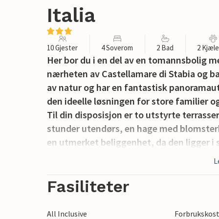
Italia
10 Gjester
4 Soverom
2 Bad
2 Kjæl
Her bor du i en del av en tomannsbolig m
nærheten av Castellamare di Stabia og ba
av natur og har en fantastisk panoramauts
den ideelle løsningen for store familier 
Til din disposisjon er to utstyrte terrass
stunder utendørs, en hage med blomsterb
en utmerket beliggenhet, da den ligger i 
termiske bad (28 kilder), pizzeriaer og r
L
marinaen kan du ta fergen til Vico Equens
kan også leie en privat båt eller ta en pri
Fasiliteter
For en spennende heldagsutflukt finnes de
severdigheter: "Reggia di Quisisana", en 
All Inclusive
Forbrukskost