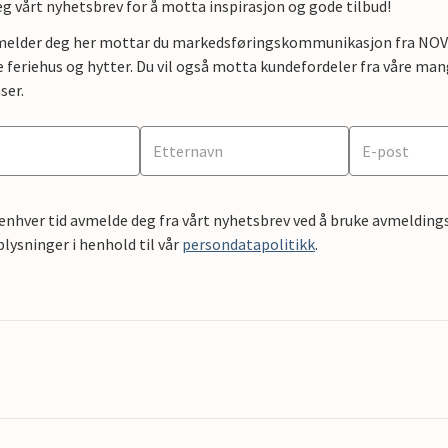
g vårt nyhetsbrev for å motta inspirasjon og gode tilbud!
lmelder deg her mottar du markedsføringskommunikasjon fra NOVAS
e feriehus og hytter. Du vil også motta kundefordeler fra våre mang
ser.
 enhver tid avmelde deg fra vårt nyhetsbrev ved å bruke avmeldings
ysninger i henhold til vår
persondatapolitikk
.