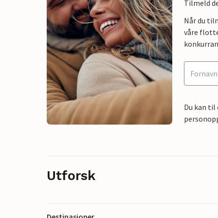
Tilmeld de
Når du ti
våre flott
konkurran
Du kan til
personoppl
Utforsk
Destinasjoner