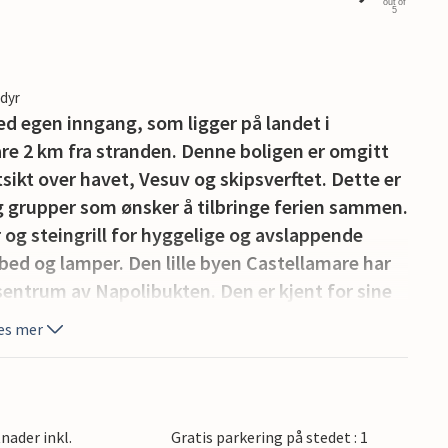
out of
5
edyr
ed egen inngang, som ligger på landet i
re 2 km fra stranden. Denne boligen er omgitt
ikt over havet, Vesuv og skipsverftet. Dette er
og grupper som ønsker å tilbringe ferien sammen.
er og steingrill for hyggelige og avslappende
ed og lamper. Den lille byen Castellamare har
sentrum av Napolibukten. Den er kjent for sine
estauranter med utmerkede fiskeretter. Fra
es mer
o, Sorrento eller den fascinerende øya Capri. Du
vat tur rundt Sorrentobukten, Amalfi eller Capri.
t flere turistattraksjoner og historiske
tidligere kongelig residens bare 500 m unna; det
nader inkl.
Gratis parkering på stedet : 1