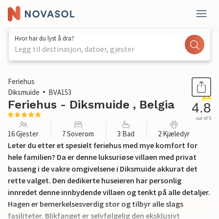
Hvor har du lyst å dra?
Legg til destinasjon, datoer, gjester
1 / 24
Feriehus
Diksmuide
BVA153
Feriehus - Diksmuide , Belgia
4.8
out of 5
16 Gjester
7 Soverom
3 Bad
2 Kjæledyr
Leter du etter et spesielt feriehus med mye komfort for
hele familien? Da er denne luksuriøse villaen med privat
basseng i de vakre omgivelsene i Diksmuide akkurat det
rette valget. Den dedikerte huseieren har personlig
innredet denne innbydende villaen og tenkt på alle detaljer.
Hagen er bemerkelsesverdig stor og tilbyr alle slags
fasiliteter. Blikfanget er selvfølgelig den eksklusivt