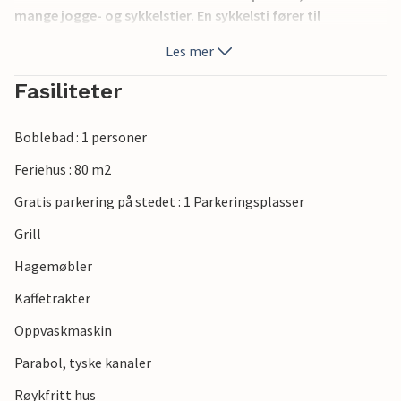
mange jogge- og sykkelstier. En sykkelsti fører til
fiskeværet Snogebæk, en landsby med gode restauranter,
Les mer
et fiskerøkeri og koselige spesialbutikker. Terrassen
inviterer deg til å slappe av i gode hagemøbler. Et feriehus
Fasiliteter
som passer for en ferie i alle årstider.
Boblebad : 1 personer
Feriehus : 80 m2
Gratis parkering på stedet : 1 Parkeringsplasser
Grill
Hagemøbler
Kaffetrakter
Oppvaskmaskin
Parabol, tyske kanaler
Røykfritt hus