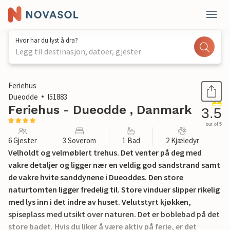
Hvor har du lyst å dra?
Legg til destinasjon, datoer, gjester
1 / 15
Feriehus
Dueodde
I51883
Feriehus - Dueodde , Danmark
3.5
out of 5
6 Gjester
3 Soverom
1 Bad
2 Kjæledyr
Velholdt og velmøblert trehus. Det venter på deg med
vakre detaljer og ligger nær en veldig god sandstrand samt
de vakre hvite sanddynene i Dueoddes. Den store
naturtomten ligger fredelig til. Store vinduer slipper rikelig
med lys inn i det indre av huset. Velutstyrt kjøkken,
spiseplass med utsikt over naturen. Det er boblebad på det
store badet. Hvis du liker å være aktiv på ferie, er det