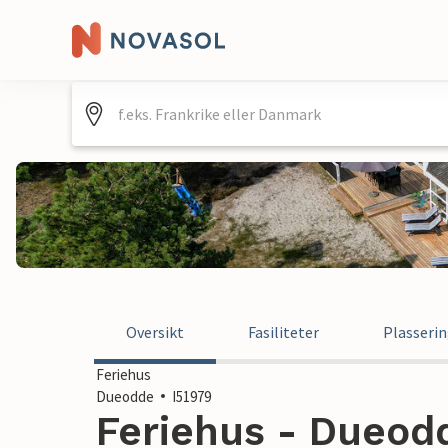
Oversikt
Fasiliteter
Plasseri
Feriehus
Dueodde
I51979
Feriehus - Dueod