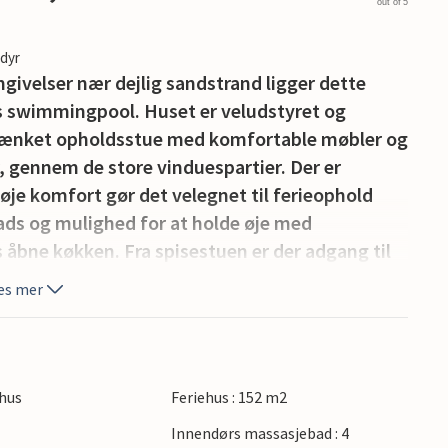
out of 5
edyr
mgivelser nær dejlig sandstrand ligger dette
s swimmingpool. Huset er veludstyret og
rsænket opholdsstue med komfortable møbler og
 gennem de store vinduespartier. Der er
høje komfort gør det velegnet til ferieophold
ads og mulighed for at holde øje med
s åbne køkken. Fra spisestuen er der adgang til
n. Den store afdeling med pool er husets hjerte
es mer
or at lege og hygge sig i den store
 for at slappe af i det store spabad eller
valitetsferiehus har også en skøn terrasse med
 virkelig nydes i komfortable og naturskønne
hus
Feriehus : 152 m2
Innendørs massasjebad : 4