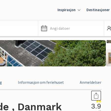
Inspirasjon
Destinasjoner
Angi datoer
ng
Informasjon om feriehuset
Anmeldelser
de , Danmark
3.9