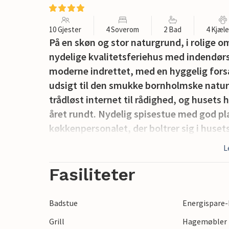
10 Gjester
4 Soverom
2 Bad
4 Kjæl
På en skøn og stor naturgrund, i rolige o
nydelige kvalitetsferiehus med indendør
moderne indrettet, med en hyggelig fo
udsigt til den smukke bornholmske natur,
trådløst internet til rådighed, og husets 
året rundt. Nydelig spisestue med god pl
køkkenpersonalet, der boltrer sig i huset
en stor hems, der især er velegnet til bør
L
og giver børn og barnlige sjæle mulighed f
swimmingpool, ligesom I også har mulighed
Fasiliteter
snuppe en tur i den varme sauna. Dette k
gode havemøbler og grill, her kan ferien
Badstue
Energispare-
omgivelser.
Grill
Hagemøbler