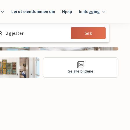
Lei ut eiendommen din
Hjelp
Innlogging
Innlogging
2 gjester
Søk
Gjest
Huseier
Se alle bildene