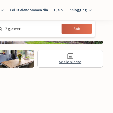
Lei ut eiendommen din
Hjelp
Innlogging
Innlogging
2 gjester
Søk
Gjest
Huseier
Se alle bildene