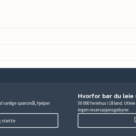
Hvorfor bør du leie
d vanlige spørsmål, hjelper
50 000 feriehus i 18 land. Utle
Ingen reservasjonsgebyrer.
g støtte