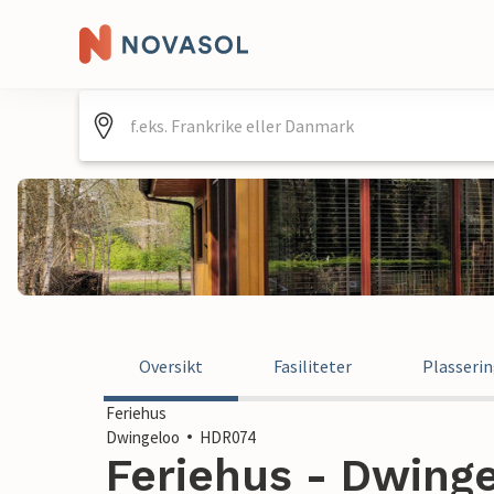
Oversikt
Fasiliteter
Plasseri
Feriehus
Dwingeloo
HDR074
Feriehus - Dwinge