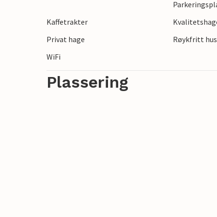
Parkeringspl
Kaffetrakter
Kvalitetsha
Privat hage
Røykfritt hu
WiFi
Plassering