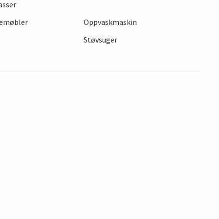
asser
gemøbler
Oppvaskmaskin
s
Støvsuger