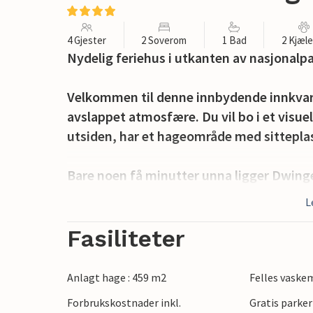
4 Gjester
2 Soverom
1 Bad
2 Kjæl
Nydelig feriehus i utkanten av nasjonalp
Velkommen til denne innbydende innkvar
avslappet atmosfære. Du vil bo i et visuelt
utsiden, har et hageområde med sitteplass
Bare noen få minutter unna ligger Dwingel
eller fotturer. Ta med piknik og nyt den 
L
ligger også i nærheten og er verdt en tur
kommunene som Assen, Meppel eller E
Fasiliteter
Gled deg til en hyggelig pause fra hverda
Anlagt hage : 459 m2
Felles vaske
Forbrukskostnader inkl.
Gratis parker