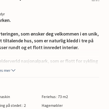
out of 5
edyr
arken.
teringen, som ønsker deg velkommen i en unik,
 tiltalende hus, som er naturlig kledd i tre på
er rundt og et flott innredet interiør.
derverld nasjonalpark, som er flott for sykling
friske luften. Nasjonalparken Weerribben-Wieden
es mer
, i likhet med mange av de nærliggende
mmen.
gen med familie eller venner.
maskin
Feriehus : 73 m2
ing på stedet : 2
Hagemøbler