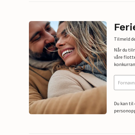
Feri
Tilmeld de
Når du ti
våre flott
konkurran
Du kan til
personoppl