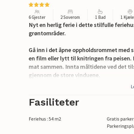
6 Gjester
2 Soverom
1 Bad
1 Kjæl
Nyt en herlig ferie i dette stilfulle ferie
grøntområder.
Gå inn i det åpne oppholdsrommet med sti
en film eller lytt til knitringen fra peisen
mat sammen. Innta måltidene ved det tils
gjennom de store vinduene.
L
Bruk den romslige treterrassen til uteserv
Len deg tilbake i salongmøblene mens bar
Fasiliteter
inviterer deg til å gynge under trærne. D
harmonisk forbindelse mellom huset og 
Feriehus : 54 m2
Gratis parker
Parkeringspl
Utforsk den barnevennlige Vibæk-stranden