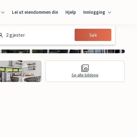
Lei ut eiendommen din
Hjelp
Innlogging
Innlogging
2 gjester
Søk
Gjest
Huseier
Se alle bildene