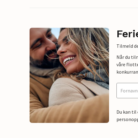
Feri
Tilmeld de
Når du ti
våre flott
konkurran
Du kan til
personoppl