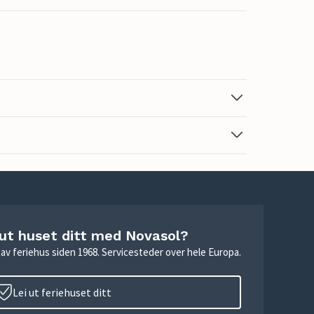
 ut huset ditt med Novasol?
ie av feriehus siden 1968. Servicesteder over hele Europa.
Lei ut feriehuset ditt