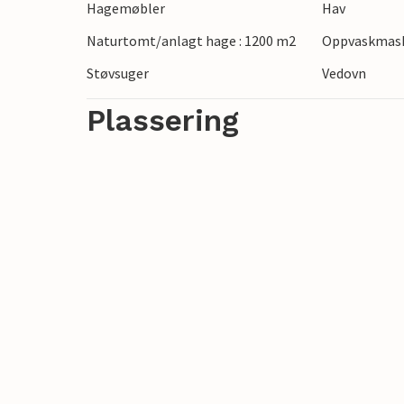
Hagemøbler
Hav
historiske sentrum, glassmuseet og fregatt
Naturtomt/anlagt hage : 1200 m2
Oppvaskmas
nasjonalpark, gå eller sykle og nyt den m
Støvsuger
Vedovn
Plassering