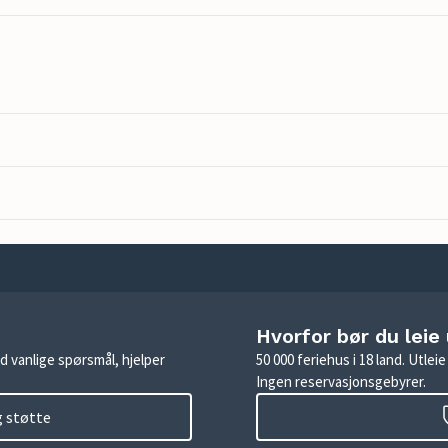
Hvorfor bør du leie
d vanlige spørsmål, hjelper
50 000 feriehus i 18 land. Utle
Ingen reservasjonsgebyrer.
g støtte