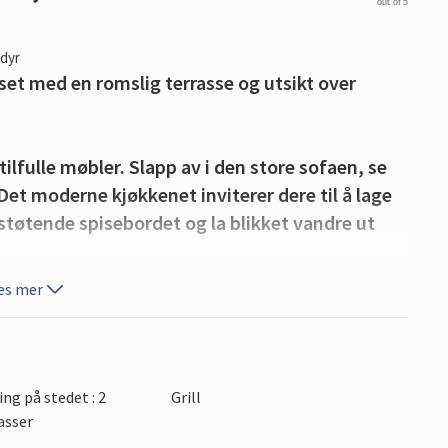
out of 5
edyr
huset med en romslig terrasse og utsikt over
lfulle møbler. Slapp av i den store sofaen, se
. Det moderne kjøkkenet inviterer dere til å lage
tøtende spisebordet og la blikket vandre ut
es mer
ering eller til en rolig frokost i morgensolen.
na leker i hagen nedenfor huset. En liten huske
irekte adkomst via den brede trappen skaper en
hagen.
ing på stedet : 2
Grill
asser
, som ligger i gangavstand, eller besøk det