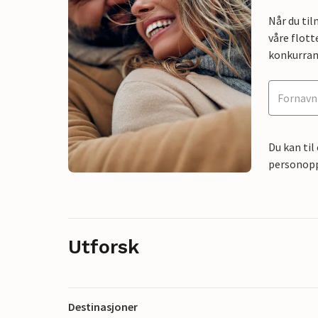
Når du ti
våre flott
konkurran
Du kan til
personoppl
Utforsk
Destinasjoner