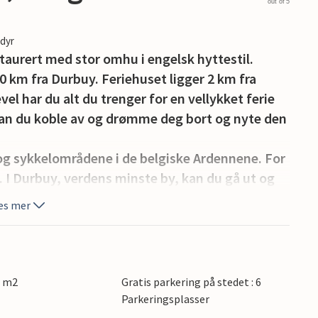
out of 5
edyr
taurert med stor omhu i engelsk hyttestil.
10 km fra Durbuy. Feriehuset ligger 2 km fra
vel har du alt du trenger for en vellykket ferie
kan du koble av og drømme deg bort og nyte den
 og sykkelområdene i de belgiske Ardennene. For
t. I Durbuy, verdens minste by, kan du gå ut og
 terrassen på en av de mange kafeene på Grand
es mer
å 3 km finner du også et bryggeri, en
 små restauranter med fransk mat, en
m og en stor lekeplass. Dette huset er
 grupper kan imidlertid aksepteres med eierens
0 m2
Gratis parkering på stedet : 6
itumet. Grupper av personer under 30 år er
Parkeringsplasser