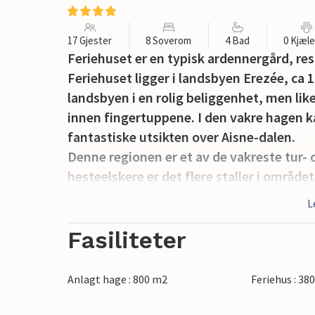
17 Gjester
8 Soverom
4 Bad
0 Kjæl
Feriehuset er en typisk ardennergård, res
Feriehuset ligger i landsbyen Erezée, ca 
landsbyen i en rolig beliggenhet, men like
innen fingertuppene. I den vakre hagen 
fantastiske utsikten over Aisne-dalen.
Denne regionen er et av de vakreste tur-
hesteelskere er det flere staller i område
spise et deilig måltid eller bare sitte på
L
Place og nyte dagen. Innenfor en radius p
chocolaterie, 2 gourmetrestauranter, to
Fasiliteter
veteranjernbane, tennisbaner, en fiskeda
hovedsakelig beregnet på familier. Andre
Anlagt hage : 800 m2
Feriehus : 38
samtykke og med en mulig økning i depos
generelt ikke tillatt.