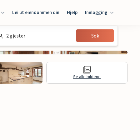
Lei ut eiendommen din
Hjelp
Innlogging
Innlogging
2 gjester
Søk
Gjest
Huseier
Se alle bildene