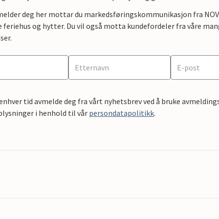
lmelder deg her mottar du markedsføringskommunikasjon fra NOVAS
e feriehus og hytter. Du vil også motta kundefordeler fra våre mang
ser.
 enhver tid avmelde deg fra vårt nyhetsbrev ved å bruke avmeldings
ysninger i henhold til vår
persondatapolitikk
.